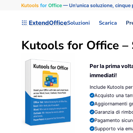
Kutools
for
Office
— Un'unica soluzione, cinque p
ExtendOffice
Soluzioni
Scarica
Pr
Kutools for Office –
Per la prima volt
immediati!
Include Kutools pe
Acquisto una tant
Aggiornamenti gr
Garanzia di rimbo
Pagamento sicur
Supporto via ema