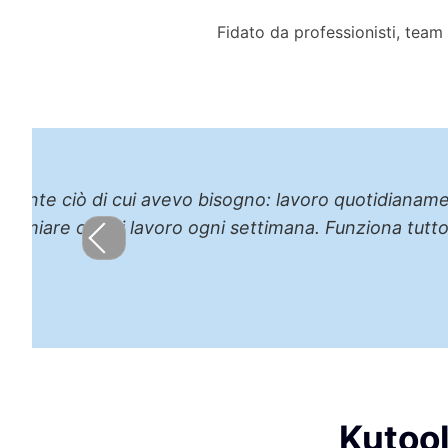
Fidato da professionisti, team 
«In qualità di responsabile finanz
erano già straordinari — avere tu
Kutool