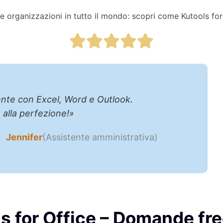
e organizzazioni in tutto il mondo: scopri come Kutools for 
iario, gestisco centinaia di fogli di calcolo e report.
tti e cinque gli strumenti in un unico installer è un
Marco
(R
s for Office – Domande fr