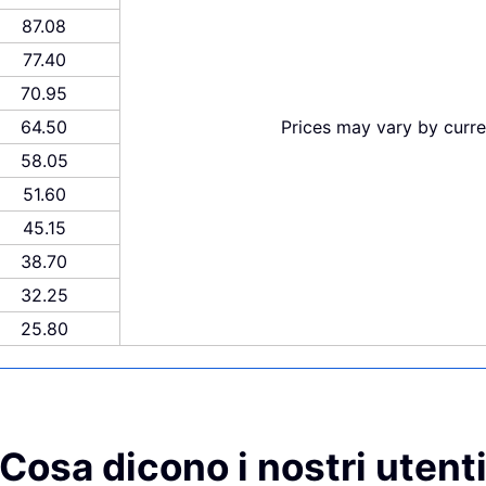
87.08
77.40
70.95
64.50
Prices may vary by curr
58.05
51.60
45.15
38.70
32.25
25.80
Cosa dicono i nostri utent