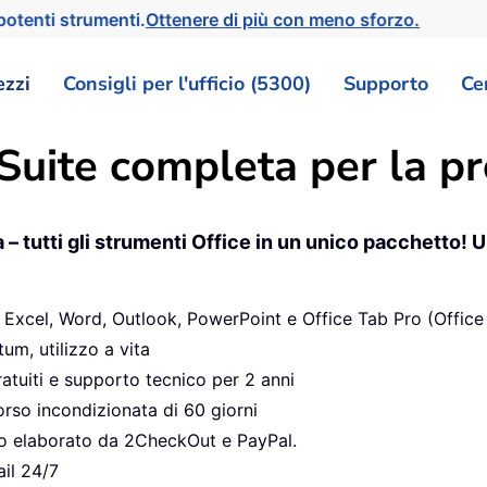
otenti strumenti.
Ottenere di più con meno sforzo.
ezzi
Consigli per l'ufficio (5300)
Supporto
Ce
 Suite completa per la pr
a – tutti gli strumenti Office in un unico pacchetto!
r Excel, Word, Outlook, PowerPoint e Office Tab Pro (Offi
um, utilizzo a vita
atuiti e supporto tecnico per 2 anni
rso incondizionata di 60 giorni
o elaborato da 2CheckOut e PayPal.
il 24/7