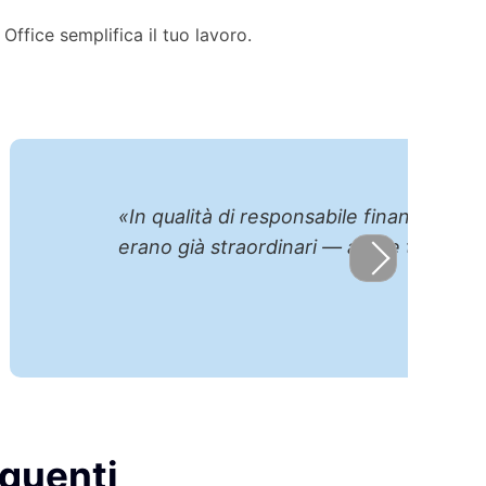
Office semplifica il tuo lavoro.
 Kutools per Excel e Word da soli
 vantaggio enorme!»
esponsabile del team finanziario)
equenti