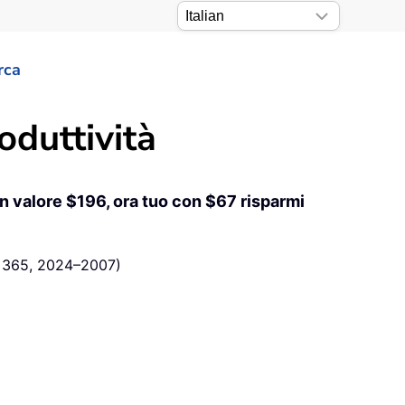
rca
oduttività
 Un valore $196, ora tuo con $67 risparmi
ce 365, 2024–2007)