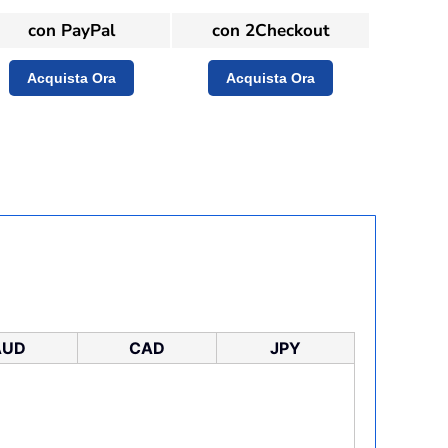
con PayPal
con 2Checkout
Acquista Ora
Acquista Ora
AUD
CAD
JPY