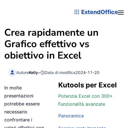
ExtendOffice
Crea rapidamente un
Grafico effettivo vs
obiettivo in Excel
Autore
Kelly
•
Data di modifica
2024-11-20
Kutools per Excel
In molte
presentazioni
Potenzia Excel con 300+
potrebbe essere
Funzionalità avanzate
necessario
Panoramica
confrontare i
valori effettivi con