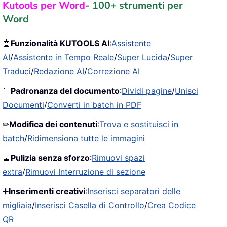
Kutools per Word
- 100+ strumenti per
Word
🤖
Funzionalità KUTOOLS AI
:
Assistente
AI
/
Assistente in Tempo Reale
/
Super Lucida
/
Super
Traduci
/
Redazione AI
/
Correzione AI
📘
Padronanza del documento
:
Dividi pagine
/
Unisci
Documenti
/
Converti in batch in PDF
✏
Modifica dei contenuti
:
Trova e sostituisci in
batch
/
Ridimensiona tutte le immagini
🧹
Pulizia senza sforzo
:
Rimuovi spazi
extra
/
Rimuovi Interruzione di sezione
➕
Inserimenti creativi
:
Inserisci separatori delle
migliaia
/
Inserisci Casella di Controllo
/
Crea Codice
QR