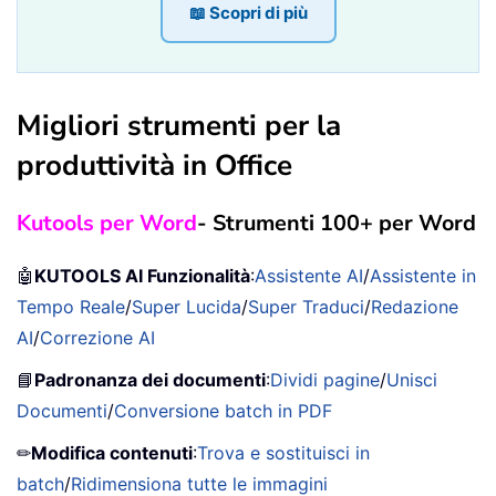
📖 Scopri di più
Migliori strumenti per la
produttività in Office
Kutools per Word
- Strumenti 100+ per Word
🤖
KUTOOLS AI Funzionalità
:
Assistente AI
/
Assistente in
Tempo Reale
/
Super Lucida
/
Super Traduci
/
Redazione
AI
/
Correzione AI
📘
Padronanza dei documenti
:
Dividi pagine
/
Unisci
Documenti
/
Conversione batch in PDF
✏
Modifica contenuti
:
Trova e sostituisci in
batch
/
Ridimensiona tutte le immagini