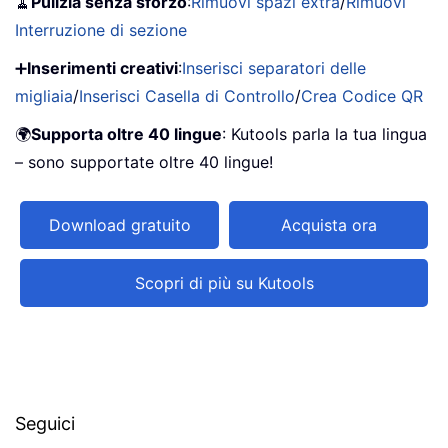
🧹
Pulizia senza sforzo
:
Rimuovi spazi extra
/
Rimuovi
Interruzione di sezione
➕
Inserimenti creativi
:
Inserisci separatori delle
migliaia
/
Inserisci Casella di Controllo
/
Crea Codice QR
🌍
Supporta oltre 40 lingue
: Kutools parla la tua lingua
– sono supportate oltre 40 lingue!
Download gratuito
Acquista ora
Scopri di più su Kutools
Seguici