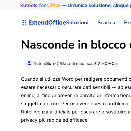
Kutools
for
Office
— Un'unica soluzione, cinque p
ExtendOffice
Soluzioni
Scarica
Pr
Nasconde in blocco 
Autore
Sun
•
Data di modifica
2025-09-05
Quando si utilizza Word per redigere documenti co
essere necessario oscurare dati sensibili — ad ese
online, al fine di prevenire perdite di informazio
soggetto a errori. Per risolvere questo problema,
l’intelligenza artificiale per oscurare o sostituir
privacy più rapida ed efficace.