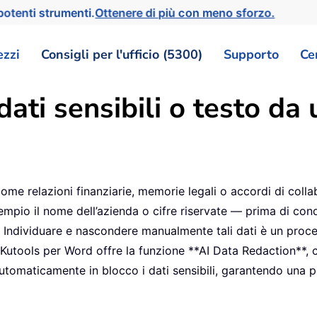
otenti strumenti.
Ottenere di più con meno sforzo.
ezzi
Consigli per l'ufficio (5300)
Supporto
Ce
dati sensibili o testo 
me relazioni finanziarie, memorie legali o accordi di coll
mpio il nome dell’azienda o cifre riservate — prima di condi
ni. Individuare e nascondere manualmente tali dati è un proc
 Kutools per Word offre la funzione **AI Data Redaction**, c
e automaticamente in blocco i dati sensibili, garantendo una 