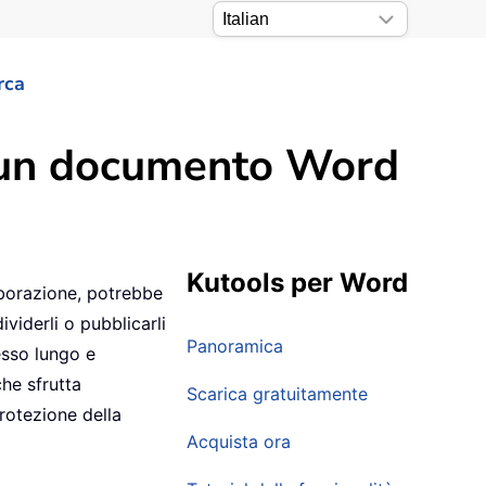
rca
da un documento Word
Kutools per Word
aborazione, potrebbe
viderli o pubblicarli
Panoramica
esso lungo e
he sfrutta
Scarica gratuitamente
protezione della
Acquista ora