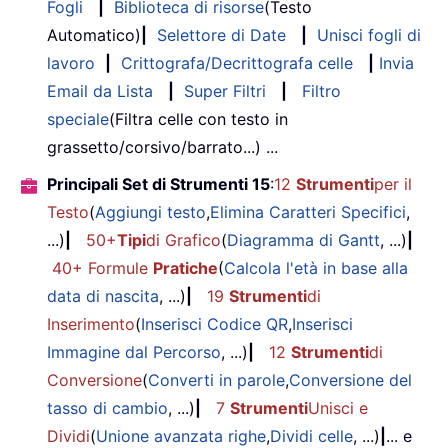
Fogli
|
Biblioteca di risorse
(Testo
Automatico)
|
Selettore di Date
|
Unisci fogli di
lavoro
|
Crittografa/Decrittografa celle
|
Invia
Email da Lista
|
Super Filtri
|
Filtro
speciale
(Filtra celle con testo in
grassetto/corsivo/barrato...) ...
Principali Set di Strumenti 15
:
12
Strumenti
per il
Testo
(
Aggiungi testo
,
Elimina Caratteri Specifici
,
...)
|
50+
Tipi
di Grafico
(
Diagramma di Gantt
, ...)
|
40+ Formule
Pratiche
(
Calcola l'età in base alla
data di nascita
, ...)
|
19
Strumenti
di
Inserimento
(
Inserisci Codice QR
,
Inserisci
Immagine dal Percorso
, ...)
|
12
Strumenti
di
Conversione
(
Converti in parole
,
Conversione del
tasso di cambio
, ...)
|
7
Strumenti
Unisci e
Dividi
(
Unione avanzata righe
,
Dividi celle
, ...)
|
... e