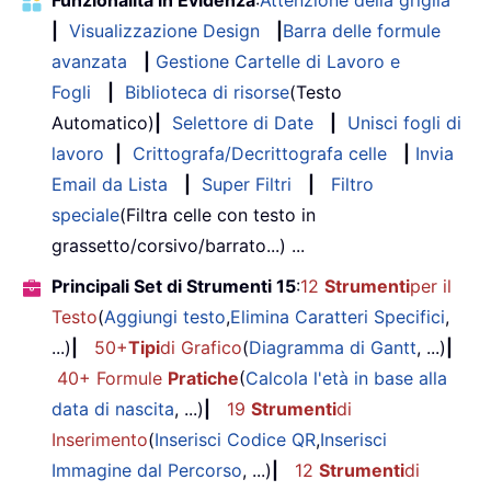
Funzionalità in Evidenza
:
Attenzione della griglia
|
Visualizzazione Design
|
Barra delle formule
avanzata
|
Gestione Cartelle di Lavoro e
Fogli
|
Biblioteca di risorse
(Testo
Automatico)
|
Selettore di Date
|
Unisci fogli di
lavoro
|
Crittografa/Decrittografa celle
|
Invia
Email da Lista
|
Super Filtri
|
Filtro
speciale
(Filtra celle con testo in
grassetto/corsivo/barrato...) ...
Principali Set di Strumenti 15
:
12
Strumenti
per il
Testo
(
Aggiungi testo
,
Elimina Caratteri Specifici
,
...)
|
50+
Tipi
di Grafico
(
Diagramma di Gantt
, ...)
|
40+ Formule
Pratiche
(
Calcola l'età in base alla
data di nascita
, ...)
|
19
Strumenti
di
Inserimento
(
Inserisci Codice QR
,
Inserisci
Immagine dal Percorso
, ...)
|
12
Strumenti
di