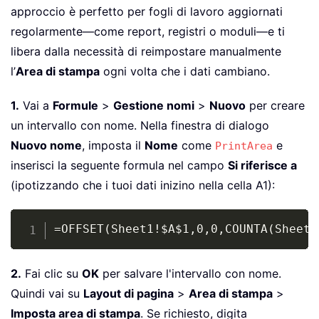
approccio è perfetto per fogli di lavoro aggiornati
regolarmente—come report, registri o moduli—e ti
libera dalla necessità di reimpostare manualmente
l’
Area di stampa
ogni volta che i dati cambiano.
1.
Vai a
Formule
>
Gestione nomi
>
Nuovo
per creare
un intervallo con nome. Nella finestra di dialogo
Nuovo nome
, imposta il
Nome
come
e
PrintArea
inserisci la seguente formula nel campo
Si riferisce a
(ipotizzando che i tuoi dati inizino nella cella A1):
Copy
=OFFSET(Sheet1!$A$1,0,0,COUNTA(Sheet1
2.
Fai clic su
OK
per salvare l'intervallo con nome.
Quindi vai su
Layout di pagina
>
Area di stampa
>
Imposta area di stampa
. Se richiesto, digita