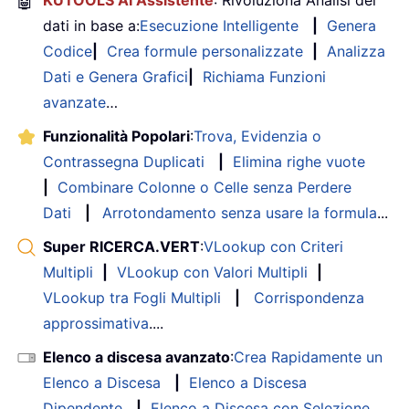
🤖
dati in base a:
Esecuzione Intelligente
|
Genera
Codice
|
Crea formule personalizzate
|
Analizza
Dati e Genera Grafici
|
Richiama Funzioni
avanzate
…
Funzionalità Popolari
:
Trova, Evidenzia o
Contrassegna Duplicati
|
Elimina righe vuote
|
Combinare Colonne o Celle senza Perdere
Dati
|
Arrotondamento senza usare la formula
...
Super RICERCA.VERT
:
VLookup con Criteri
Multipli
|
VLookup con Valori Multipli
|
VLookup tra Fogli Multipli
|
Corrispondenza
approssimativa
....
Elenco a discesa avanzato
:
Crea Rapidamente un
Elenco a Discesa
|
Elenco a Discesa
Dipendente
|
Elenco a Discesa con Selezione