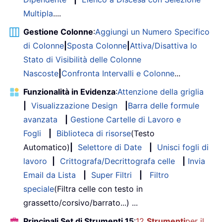
Multipla
....
Gestione Colonne
:
Aggiungi un Numero Specifico
di Colonne
|
Sposta Colonne
|
Attiva/Disattiva lo
Stato di Visibilità delle Colonne
Nascoste
|
Confronta Intervalli e Colonne
...
Funzionalità in Evidenza
:
Attenzione della griglia
|
Visualizzazione Design
|
Barra delle formule
avanzata
|
Gestione Cartelle di Lavoro e
Fogli
|
Biblioteca di risorse
(Testo
Automatico)
|
Selettore di Date
|
Unisci fogli di
lavoro
|
Crittografa/Decrittografa celle
|
Invia
Email da Lista
|
Super Filtri
|
Filtro
speciale
(Filtra celle con testo in
grassetto/corsivo/barrato...) ...
Principali Set di Strumenti 15
:
12
Strumenti
per il