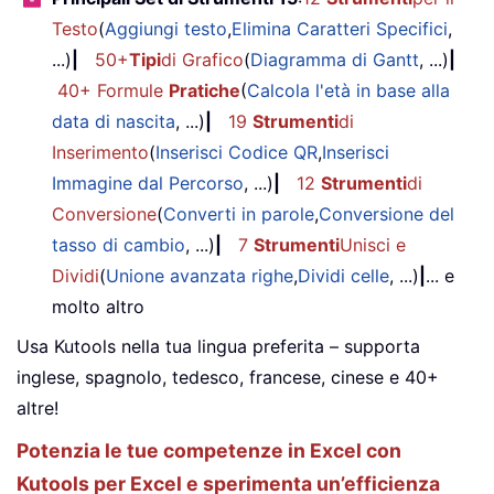
Testo
(
Aggiungi testo
,
Elimina Caratteri Specifici
,
...)
|
50+
Tipi
di Grafico
(
Diagramma di Gantt
, ...)
|
40+ Formule
Pratiche
(
Calcola l'età in base alla
data di nascita
, ...)
|
19
Strumenti
di
Inserimento
(
Inserisci Codice QR
,
Inserisci
Immagine dal Percorso
, ...)
|
12
Strumenti
di
Conversione
(
Converti in parole
,
Conversione del
tasso di cambio
, ...)
|
7
Strumenti
Unisci e
Dividi
(
Unione avanzata righe
,
Dividi celle
, ...)
|
... e
molto altro
Usa Kutools nella tua lingua preferita – supporta
inglese, spagnolo, tedesco, francese, cinese e 40+
altre!
Potenzia le tue competenze in Excel con
Kutools per Excel e sperimenta un’efficienza