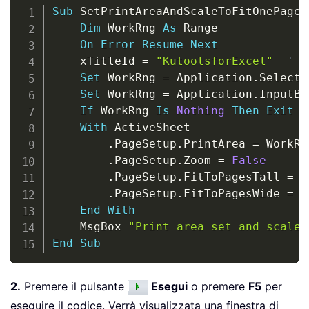
Copy
Sub
 SetPrintAreaAndScaleToFitOnePage
(
Dim
 WorkRng 
As
 Range

On
Error
Resume
Next
    xTitleId 
=
"KutoolsforExcel"
' D
Set
 WorkRng 
=
 Application
.
Selectio
Set
 WorkRng 
=
 Application
.
InputBo
If
 WorkRng 
Is
Nothing
Then
Exit
S
With
 ActiveSheet

.
PageSetup
.
PrintArea 
=
 WorkRn
.
PageSetup
.
Zoom 
=
False
.
PageSetup
.
FitToPagesTall 
=
1
.
PageSetup
.
FitToPagesWide 
=
1
End
With
    MsgBox 
"Print area set and scaled
End
Sub
2.
Premere il pulsante
Esegui
o premere
F5
per
eseguire il codice. Verrà visualizzata una finestra di