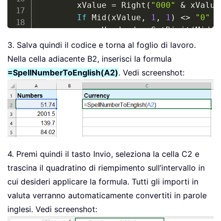
        xValue 
=
 Right
(
"000"
&
 xValue
If
 Mid
(
xValue
,
1
,
1
)
<
>
"0"
T
            xHundred 
=
 GetDigit
(
Mid
(
x
End
If
3. Salva quindi il codice e torna al foglio di lavoro.
If
 Mid
(
xValue
,
2
,
1
)
<
>
"0"
T
Nella cella adiacente B2, inserisci la formula
            xHundred 
=
 xHundred 
&
 Get
=SpellNumberToEnglish(A2)
. Vedi screenshot:
Else
            xHundred 
=
 xHundred 
&
 Get
End
If
End
If
If
 xHundred 
<
>
""
Then
        Dollars 
=
 xHundred 
&
 arr
(
xInd
End
If
4. Premi quindi il tasto Invio, seleziona la cella C2 e
If
 Len
(
pNumber
)
>
3
Then
trascina il quadratino di riempimento sull’intervallo in
        pNumber 
=
 Left
(
pNumber
,
 Len
(
p
cui desideri applicare la formula. Tutti gli importi in
Else
valuta verranno automaticamente convertiti in parole
        pNumber 
=
""
inglesi. Vedi screenshot:
End
If