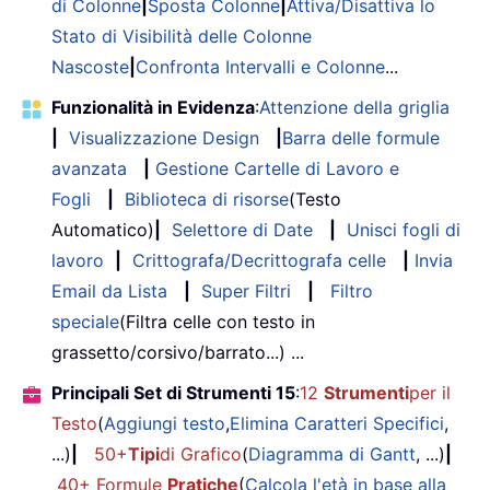
di Colonne
|
Sposta Colonne
|
Attiva/Disattiva lo
Stato di Visibilità delle Colonne
Nascoste
|
Confronta Intervalli e Colonne
...
Funzionalità in Evidenza
:
Attenzione della griglia
|
Visualizzazione Design
|
Barra delle formule
avanzata
|
Gestione Cartelle di Lavoro e
Fogli
|
Biblioteca di risorse
(Testo
Automatico)
|
Selettore di Date
|
Unisci fogli di
lavoro
|
Crittografa/Decrittografa celle
|
Invia
Email da Lista
|
Super Filtri
|
Filtro
speciale
(Filtra celle con testo in
grassetto/corsivo/barrato...) ...
Principali Set di Strumenti 15
:
12
Strumenti
per il
Testo
(
Aggiungi testo
,
Elimina Caratteri Specifici
,
...)
|
50+
Tipi
di Grafico
(
Diagramma di Gantt
, ...)
|
40+ Formule
Pratiche
(
Calcola l'età in base alla