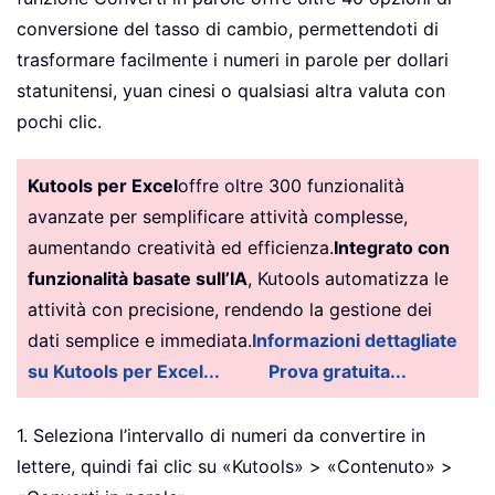
SpellNumberToEnglish 
=
 Dollars 
&
conversione del tasso di cambio, permettendoti di
End
Function
trasformare facilmente i numeri in parole per dollari
Function
 GetTens
(
pTens
)
statunitensi, yuan cinesi o qualsiasi altra valuta con
Dim
 Result 
As
String
pochi clic.
Result 
=
""
If
 Val
(
Left
(
pTens
,
1
)
)
=
1
Then
Select
Case
 Val
(
pTens
)
Kutools per Excel
offre oltre 300 funzionalità
Case
10
:
 Result 
=
"Ten"
avanzate per semplificare attività complesse,
Case
11
:
 Result 
=
"Eleven"
aumentando creatività ed efficienza.
Integrato con
Case
12
:
 Result 
=
"Twelve"
funzionalità basate sull’IA
, Kutools automatizza le
Case
13
:
 Result 
=
"Thirteen"
attività con precisione, rendendo la gestione dei
Case
14
:
 Result 
=
"Fourteen"
dati semplice e immediata.
Informazioni dettagliate
Case
15
:
 Result 
=
"Fifteen"
su Kutools per Excel...
Prova gratuita...
Case
16
:
 Result 
=
"Sixteen"
Case
17
:
 Result 
=
"Seventeen"
Case
18
:
 Result 
=
"Eighteen"
1. Seleziona l’intervallo di numeri da convertire in
Case
19
:
 Result 
=
"Nineteen"
lettere, quindi fai clic su «Kutools» > «Contenuto» >
Case
Else