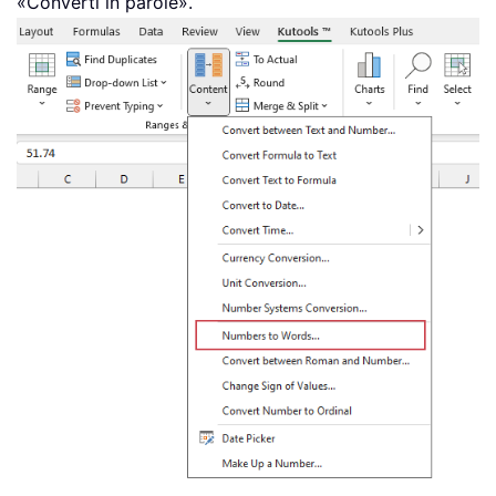
«Converti in parole».
End
Select
Else
Select
Case
 Val
(
Left
(
pTens
,
1
)
)
Case
2
:
 Result 
=
"Twenty "
Case
3
:
 Result 
=
"Thirty "
Case
4
:
 Result 
=
"Forty "
Case
5
:
 Result 
=
"Fifty "
Case
6
:
 Result 
=
"Sixty "
Case
7
:
 Result 
=
"Seventy "
Case
8
:
 Result 
=
"Eighty "
Case
9
:
 Result 
=
"Ninety "
Case
Else
End
Select
Result 
=
 Result 
&
 GetDigit
(
Right
(
pTen
End
If
GetTens 
=
End
Function
Function
 GetDigit
(
pDigit
)