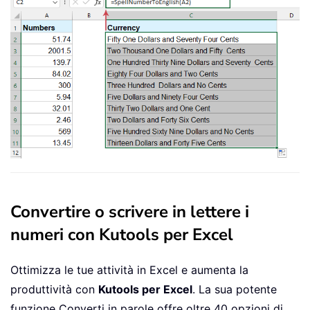
    xIndex 
=
 xIndex 
+
1
Loop
Select
Case
 Dollars

Case
""
        Dollars 
=
"No Dollars"
Case
"One"
        Dollars 
=
"One Dollar"
Case
Else
        Dollars 
=
 Dollars 
&
" Dollars
End
Select
Select
Case
 Cents

Case
""
Convertire o scrivere in lettere i
        Cents 
=
" and No Cents"
numeri con Kutools per Excel
Case
"One"
        Cents 
=
" and One Cent"
Case
Else
Ottimizza le tue attività in Excel e aumenta la
        Cents 
=
" and "
&
 Cents 
&
" C
produttività con
Kutools per Excel
. La sua potente
End
Select
funzione Converti in parole offre oltre 40 opzioni di