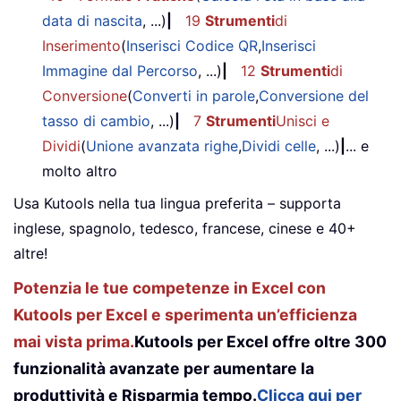
data di nascita
, ...)
|
19
Strumenti
di
Inserimento
(
Inserisci Codice QR
,
Inserisci
Immagine dal Percorso
, ...)
|
12
Strumenti
di
Conversione
(
Converti in parole
,
Conversione del
tasso di cambio
, ...)
|
7
Strumenti
Unisci e
Dividi
(
Unione avanzata righe
,
Dividi celle
, ...)
|
... e
molto altro
Usa Kutools nella tua lingua preferita – supporta
inglese, spagnolo, tedesco, francese, cinese e 40+
altre!
Potenzia le tue competenze in Excel con
Kutools per Excel e sperimenta un’efficienza
mai vista prima.
Kutools per Excel offre oltre 300
funzionalità avanzate per aumentare la
produttività e Risparmia tempo.
Clicca qui per