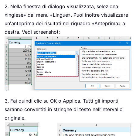
Select
Case
 Val
(
pDigit
)
2. Nella finestra di dialogo visualizzata, seleziona
Case
1
:
 GetDigit 
=
"One"
«Inglese» dal menu «Lingue». Puoi inoltre visualizzare
Case
2
:
 GetDigit 
=
"Two"
un'anteprima dei risultati nel riquadro «Anteprima» a
Case
3
:
 GetDigit 
=
"Three"
destra. Vedi screenshot:
Case
4
:
 GetDigit 
=
"Four"
Case
5
:
 GetDigit 
=
"Five"
Case
6
:
 GetDigit 
=
"Six"
Case
7
:
 GetDigit 
=
"Seven"
Case
8
:
 GetDigit 
=
"Eight"
Case
9
:
 GetDigit 
=
"Nine"
Case
Else
:
 GetDigit 
=
""
End
Select
End
Function
3. Fai quindi clic su OK o Applica. Tutti gli importi
saranno convertiti in stringhe di testo nell’intervallo
originale.