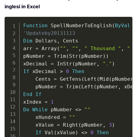
inglesi in Excel
Copy
Function
 SpellNumberToEnglish
(
ByVal
 p
'Updateby20131113
Dim
 Dollars
,
 Cents

arr 
=
 Array
(
""
,
""
,
" Thousand "
,
" M
pNumber 
=
 Trim
(
Str
(
pNumber
)
)
xDecimal 
=
 InStr
(
pNumber
,
"."
)
If
 xDecimal 
>
0
Then
    Cents 
=
 GetTens
(
Left
(
Mid
(
pNumber
,
    pNumber 
=
 Trim
(
Left
(
pNumber
,
 xDec
End
If
xIndex 
=
1
Do
While
 pNumber 
<
>
""
    xHundred 
=
""
    xValue 
=
 Right
(
pNumber
,
3
)
If
 Val
(
xValue
)
<
>
0
Then