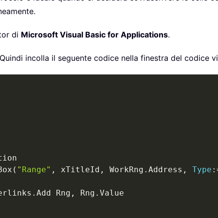
aneamente.
tor di
Microsoft Visual Basic for Applications
.
 Quindi incolla il seguente codice nella finestra del codice v
Box
(
"Range"
,
 xTitleId
,
 WorkRng
.
Address
,
Type
:
erlinks
.
Add Rng
,
 Rng
.