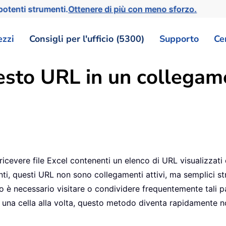
otenti strumenti.
Ottenere di più con meno sforzo.
ezzi
Consigli per l'ufficio (5300)
Supporto
Ce
testo URL in un collegam
i ricevere file Excel contenenti un elenco di URL visualizz
ti, questi URL non sono collegamenti attivi, ma semplici s
o è necessario visitare o condividere frequentemente tali
na cella alla volta, questo metodo diventa rapidamente no