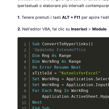
ipertestuali o elaborare più intervalli contempor
1
. Tenere premuti i tasti
ALT + F11
per aprire l'edi
2
. Nell'editor VBA, fai clic su
Inserisci
>
Modulo
.
Sub
 ConvertToHyperlinks
(
)
'Updateby Extendoffice
Dim
 Rng 
As
Dim
 WorkRng 
As
On
Error
Resume
Next
xTitleId 
=
"KutoolsforExcel"
Set
 WorkRng 
=
 Application
.
Set
 WorkRng 
=
 Application
.
Input
For
Each
 Rng 
In
 WorkRng

    Application
.
ActiveSheet
.
Hyp
Next
End
Sub