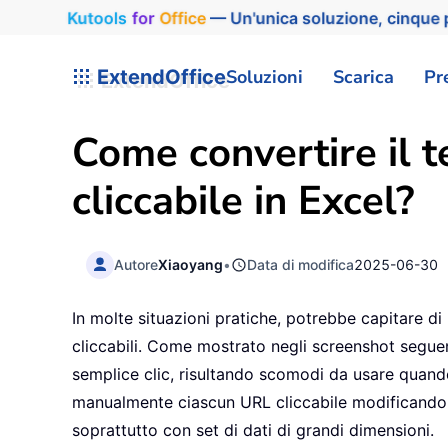
Kutools
for
Office
— Un'unica soluzione, cinque p
ExtendOffice
Soluzioni
Scarica
Pr
Come convertire il 
cliccabile in Excel?
Autore
Xiaoyang
•
Data di modifica
2025-06-30
In molte situazioni pratiche, potrebbe capitare d
cliccabili. Come mostrato negli screenshot seguen
semplice clic, risultando scomodi da usare quand
manualmente ciascun URL cliccabile modificando u
soprattutto con set di dati di grandi dimensioni.