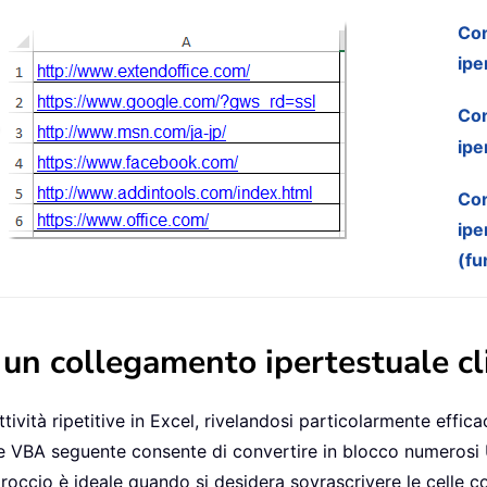
Con
ipe
Con
ipe
Con
ipe
(fu
n un collegamento ipertestuale c
ività ripetitive in Excel, rivelandosi particolarmente effica
dice VBA seguente consente di convertire in blocco numerosi 
roccio è ideale quando si desidera sovrascrivere le celle co