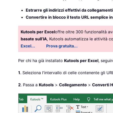
Estrarre gli indirizzi effettivi da collegamenti
Convertire in blocco il testo URL semplice in 
Kutools per Excel
offre oltre 300 funzionalità a
basate sull’IA
, Kutools automatizza le attività 
Excel...
Prova gratuita...
Per chi ha già installato
Kutools per Excel
, segui
1
. Seleziona l'intervallo di celle contenente gli U
2
. Passa a
Kutools
>
Collegamento
>
Converti H