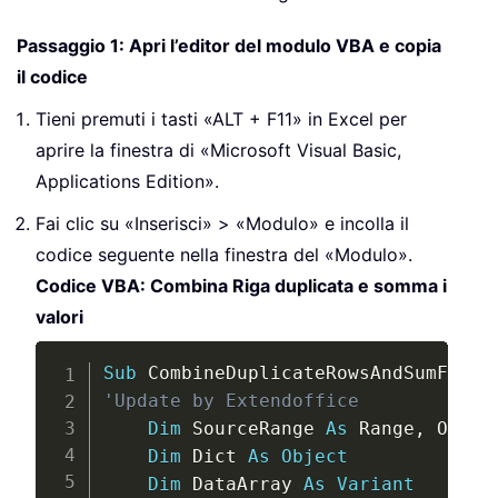
Passaggio 1: Apri l’editor del modulo VBA e copia
il codice
Tieni premuti i tasti «ALT + F11» in Excel per
aprire la finestra di «Microsoft Visual Basic,
Applications Edition».
Fai clic su «Inserisci» > «Modulo» e incolla il
codice seguente nella finestra del «Modulo».
Codice VBA: Combina Riga duplicata e somma i
valori
Copy
Sub
 CombineDuplicateRowsAndSumForMu
'Update by Extendoffice
Dim
 SourceRange 
As
 Range
,
 Outpu
Dim
 Dict 
As
Object
Dim
 DataArray 
As
Variant