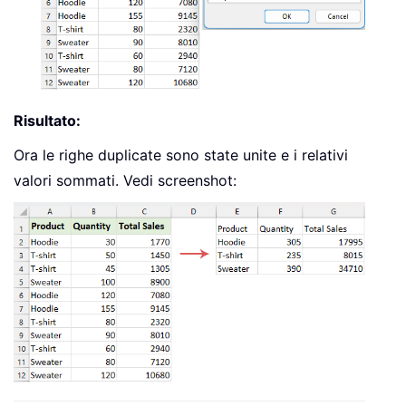
Next
 Key

Set
 Dict 
=
Nothing
Set
 SourceRange 
=
Nothing
Set
 OutputRange 
=
Nothing
End
Sub
Risultato:
Ora le righe duplicate sono state unite e i relativi
valori sommati. Vedi screenshot: