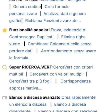
|
Genera codice
|
Crea formule
personalizzate
|
Analizza dati e genera
grafici
|
Richiama Funzioni avanzate
…
Funzionalità popolari
:
Trova, evidenzia o
Contrassegna Duplicati
|
Elimina righe
vuote
|
Combinare Colonne o celle senza
perdere dati
|
Arrotondamento senza usare
la formula
...
Super RICERCA.VERT
:
CercaVert con criteri
multipli
|
CercaVert con valori multipli
|
CercaVert tra più fogli
|
Corrispondenza
approssimativa
....
Elenco a discesa avanzato
:
Crea rapidamente
un elenco a discesa
|
Elenco a discesa
dipendente
|
Elenco a discesa con selezione