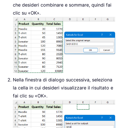
Next
 j

che desideri combinare e sommare, quindi fai
            Dict
.
Add Key
,
 SumArray

clic su «OK».
Else
            xArr 
=
 Dict
(
Key
)
For
 j 
=
2
To
 ColCount

                xArr
(
j 
-
1
)
=
 xArr
(
Next
 j

            Dict
(
Key
)
=
 xArr

End
If
Next
 i

    OutputRange
.
Resize
(
Dict
.
Count
,
 
Nella finestra di dialogo successiva, seleziona
    i 
=
1
la cella in cui desideri visualizzare il risultato e
For
Each
 Key 
In
 Dict
.
Keys

fai clic su «OK».
        OutputRange
.
Cells
(
i
,
1
)
.
Val
For
 j 
=
1
To
 ColCount 
-
1
            OutputRange
.
Cells
(
i
,
 j 
Next
 j

        i 
=
 i 
+
1