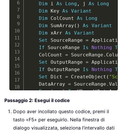
Dim
 i 
As
Long
,
 j 
As
Long
Dim
 Key 
As
Variant
Dim
 ColCount 
As
Long
Dim
 SumArray
(
)
As
Variant
Dim
 xArr 
As
Variant
Set
 SourceRange 
=
 Application
.
I
If
 SourceRange 
Is
Nothing
Then
    ColCount 
=
 SourceRange
.
Columns
.
Set
 OutputRange 
=
 Application
.
I
If
 OutputRange 
Is
Nothing
Then
Set
 Dict 
=
 CreateObject
(
"Script
    DataArray 
=
 SourceRange
.
Value

For
 i 
=
1
To
 UBound
(
DataArray
,
        Key 
=
 DataArray
(
i
,
1
)
Passaggio 2: Esegui il codice
If
Not
 Dict
.
Exists
(
Key
)
The
Dopo aver incollato questo codice, premi il
ReDim
 SumArray
(
1
To
 Col
tasto «F5» per eseguirlo. Nella finestra di
For
 j 
=
2
To
 ColCount

dialogo visualizzata, seleziona l’intervallo dati
                SumArray
(
j 
-
1
)
=
 D