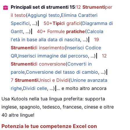
Principali set di strumenti 15
:
12
Strumenti
per
il testo
(
Aggiungi testo
,
Elimina Caratteri
Specifici
, ...)
|
50+
Tipi
di grafici
(
Diagramma di
Gantt
, ...)
|
40+ Formule
pratiche
(
Calcola
l'età in base alla data di nascita
, ...)
|
19
Strumenti
di inserimento
(
Inserisci Codice
QR
,
Inserisci immagine dal percorso
, ...)
|
12
Strumenti
di conversione
(
Converti in
parole
,
Conversione del tasso di cambio
, ...)
|
7
Strumenti
Unisci e Dividi
(
Unione avanzata
righe
,
Dividi celle
, ...)
|
... e molto altro ancora
Usa Kutools nella tua lingua preferita: supporta
inglese, spagnolo, tedesco, francese, cinese e oltre
40 altre lingue!
Potenzia le tue competenze Excel con