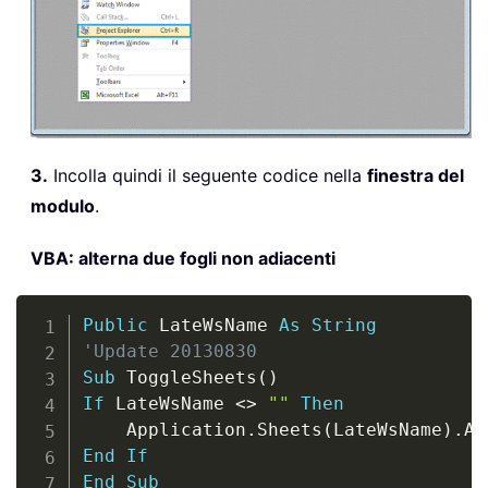
3.
Incolla quindi il seguente codice nella
finestra del
modulo
.
VBA: alterna due fogli non adiacenti
Copy
Public
 LateWsName 
As
String
'Update 20130830
Sub
 ToggleSheets
(
)
If
 LateWsName 
<
>
""
Then
    Application
.
Sheets
(
LateWsName
)
.
End
If
End
Sub