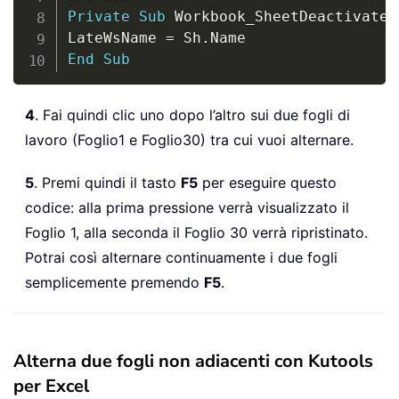
Private
Sub
 Workbook_SheetDeactivate
(
LateWsName 
=
 Sh
.
End
Sub
4
. Fai quindi clic uno dopo l’altro sui due fogli di
lavoro (Foglio1 e Foglio30) tra cui vuoi alternare.
5
. Premi quindi il tasto
F5
per eseguire questo
codice: alla prima pressione verrà visualizzato il
Foglio 1, alla seconda il Foglio 30 verrà ripristinato.
Potrai così alternare continuamente i due fogli
semplicemente premendo
F5
.
Alterna due fogli non adiacenti con Kutools
per Excel