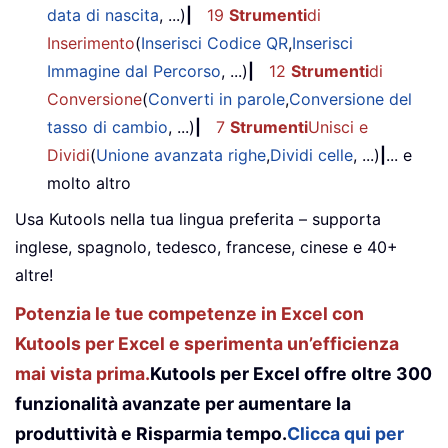
data di nascita
, ...)
|
19
Strumenti
di
Inserimento
(
Inserisci Codice QR
,
Inserisci
Immagine dal Percorso
, ...)
|
12
Strumenti
di
Conversione
(
Converti in parole
,
Conversione del
tasso di cambio
, ...)
|
7
Strumenti
Unisci e
Dividi
(
Unione avanzata righe
,
Dividi celle
, ...)
|
... e
molto altro
Usa Kutools nella tua lingua preferita – supporta
inglese, spagnolo, tedesco, francese, cinese e 40+
altre!
Potenzia le tue competenze in Excel con
Kutools per Excel e sperimenta un’efficienza
mai vista prima.
Kutools per Excel offre oltre 300
funzionalità avanzate per aumentare la
produttività e Risparmia tempo.
Clicca qui per