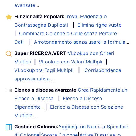
avanzate
…
Funzionalità Popolari
:
Trova, Evidenzia o
Contrassegna Duplicati
|
Elimina righe vuote
|
Combinare Colonne o Celle senza Perdere
Dati
|
Arrotondamento senza usare la formula
...
Super RICERCA.VERT
:
VLookup con Criteri
Multipli
|
VLookup con Valori Multipli
|
VLookup tra Fogli Multipli
|
Corrispondenza
approssimativa
....
Elenco a discesa avanzato
:
Crea Rapidamente un
Elenco a Discesa
|
Elenco a Discesa
Dipendente
|
Elenco a Discesa con Selezione
Multipla
....
Gestione Colonne
:
Aggiungi un Numero Specifico
di Colonne
|
Sposta Colonne
|
Attiva/Disattiva lo