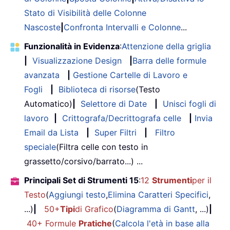
Stato di Visibilità delle Colonne
Nascoste
|
Confronta Intervalli e Colonne
...
Funzionalità in Evidenza
:
Attenzione della griglia
|
Visualizzazione Design
|
Barra delle formule
avanzata
|
Gestione Cartelle di Lavoro e
Fogli
|
Biblioteca di risorse
(Testo
Automatico)
|
Selettore di Date
|
Unisci fogli di
lavoro
|
Crittografa/Decrittografa celle
|
Invia
Email da Lista
|
Super Filtri
|
Filtro
speciale
(Filtra celle con testo in
grassetto/corsivo/barrato...) ...
Principali Set di Strumenti 15
:
12
Strumenti
per il
Testo
(
Aggiungi testo
,
Elimina Caratteri Specifici
,
...)
|
50+
Tipi
di Grafico
(
Diagramma di Gantt
, ...)
|
40+ Formule
Pratiche
(
Calcola l'età in base alla