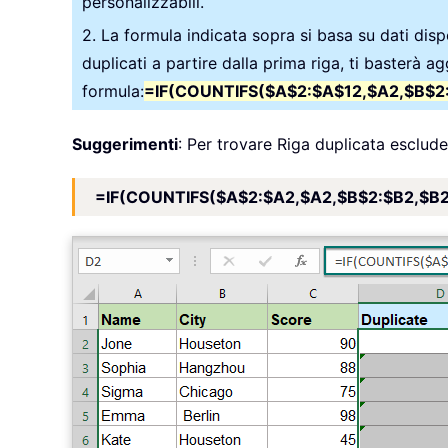
personalizzabili.
2. La formula indicata sopra si basa su dati dispo
duplicati a partire dalla prima riga, ti basterà 
formula:
=IF(COUNTIFS($A$2:$A$12,$A2,$B$2:
Suggerimenti
: Per trovare Riga duplicata esclud
=IF(COUNTIFS($A$2:$A2,$A2,$B$2:$B2,$B2,$