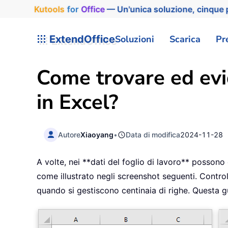
Kutools
for
Office
— Un'unica soluzione, cinque p
ExtendOffice
Soluzioni
Scarica
Pr
Come trovare ed evid
in Excel?
Autore
Xiaoyang
•
Data di modifica
2024-11-28
A volte, nei **dati del foglio di lavoro** possono 
come illustrato negli screenshot seguenti. Control
quando si gestiscono centinaia di righe. Questa g