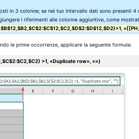
sti in 3 colonne; se nel tuo intervallo dati sono presenti 4 
aggiungere i riferimenti alle colonne aggiuntive, come mostra
$B$12,$B2,$C$2:$C$12,$C2,$D$2:$D$12,$D2)>1, «[[PH_1
endo le prime occorrenze, applicare la seguente formula:
C$2:$C2,$C2) >1, «Duplicate row», «»)