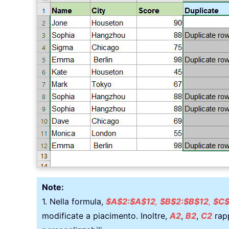
Note:
1. Nella formula,
$A$2:$A$12
,
$B$2:$B$12
,
$C$
modificate a piacimento. Inoltre,
A2
,
B2
,
C2
rapp