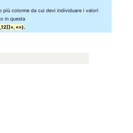
o più colonne da cui devi individuare i valori
to in questa
2]]», «»)
.