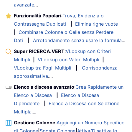
avanzate
…
Funzionalità Popolari
:
Trova, Evidenzia o
Contrassegna Duplicati
|
Elimina righe vuote
|
Combinare Colonne o Celle senza Perdere
Dati
|
Arrotondamento senza usare la formula
...
Super RICERCA.VERT
:
VLookup con Criteri
Multipli
|
VLookup con Valori Multipli
|
VLookup tra Fogli Multipli
|
Corrispondenza
approssimativa
....
Elenco a discesa avanzato
:
Crea Rapidamente un
Elenco a Discesa
|
Elenco a Discesa
Dipendente
|
Elenco a Discesa con Selezione
Multipla
....
Gestione Colonne
:
Aggiungi un Numero Specifico
di Colonne
|
Sposta Colonne
|
Attiva/Disattiva lo