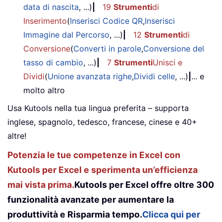
data di nascita
, ...)
|
19
Strumenti
di
Inserimento
(
Inserisci Codice QR
,
Inserisci
Immagine dal Percorso
, ...)
|
12
Strumenti
di
Conversione
(
Converti in parole
,
Conversione del
tasso di cambio
, ...)
|
7
Strumenti
Unisci e
Dividi
(
Unione avanzata righe
,
Dividi celle
, ...)
|
... e
molto altro
Usa Kutools nella tua lingua preferita – supporta
inglese, spagnolo, tedesco, francese, cinese e 40+
altre!
Potenzia le tue competenze in Excel con
Kutools per Excel e sperimenta un’efficienza
mai vista prima.
Kutools per Excel offre oltre 300
funzionalità avanzate per aumentare la
produttività e Risparmia tempo.
Clicca qui per