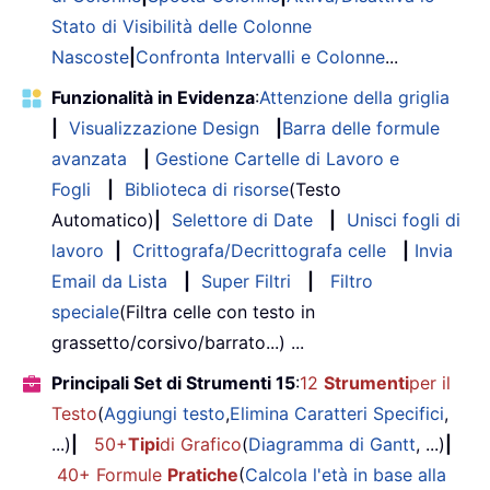
Stato di Visibilità delle Colonne
Nascoste
|
Confronta Intervalli e Colonne
...
Funzionalità in Evidenza
:
Attenzione della griglia
|
Visualizzazione Design
|
Barra delle formule
avanzata
|
Gestione Cartelle di Lavoro e
Fogli
|
Biblioteca di risorse
(Testo
Automatico)
|
Selettore di Date
|
Unisci fogli di
lavoro
|
Crittografa/Decrittografa celle
|
Invia
Email da Lista
|
Super Filtri
|
Filtro
speciale
(Filtra celle con testo in
grassetto/corsivo/barrato...) ...
Principali Set di Strumenti 15
:
12
Strumenti
per il
Testo
(
Aggiungi testo
,
Elimina Caratteri Specifici
,
...)
|
50+
Tipi
di Grafico
(
Diagramma di Gantt
, ...)
|
40+ Formule
Pratiche
(
Calcola l'età in base alla