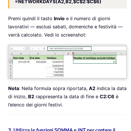
=NETWORKDAYS(A2,B2,$C$2:$C$6)
Premi quindi il tasto
Invio
e il numero di giorni
lavorativi — esclusi sabati, domeniche e festività —
verrà calcolato. Vedi lo screenshot:
Nota
: Nella formula sopra riportata,
A2
indica la data
di inizio,
B2
rappresenta la data di fine e
C2:C6
è
l’elenco dei giorni festivi.
3. Utilizza le funzioni SOMMA e INT per contare il