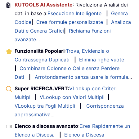
🤖
KUTOOLS AI Assistente
: Rivoluziona Analisi dei
dati in base a:
Esecuzione Intelligente
|
Genera
Codice
|
Crea formule personalizzate
|
Analizza
Dati e Genera Grafici
|
Richiama Funzioni
avanzate
…
Funzionalità Popolari
:
Trova, Evidenzia o
Contrassegna Duplicati
|
Elimina righe vuote
|
Combinare Colonne o Celle senza Perdere
Dati
|
Arrotondamento senza usare la formula
...
Super RICERCA.VERT
:
VLookup con Criteri
Multipli
|
VLookup con Valori Multipli
|
VLookup tra Fogli Multipli
|
Corrispondenza
approssimativa
....
Elenco a discesa avanzato
:
Crea Rapidamente un
Elenco a Discesa
|
Elenco a Discesa