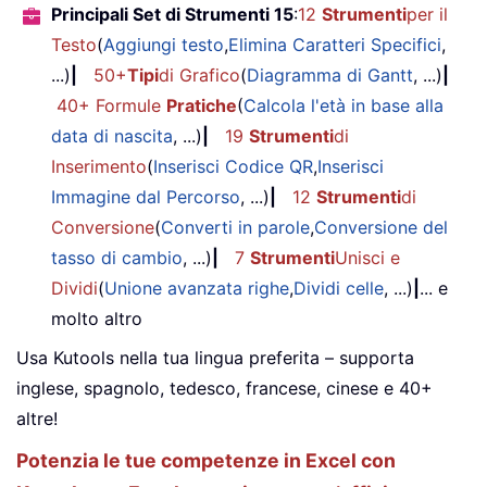
Principali Set di Strumenti 15
:
12
Strumenti
per il
Testo
(
Aggiungi testo
,
Elimina Caratteri Specifici
,
...)
|
50+
Tipi
di Grafico
(
Diagramma di Gantt
, ...)
|
40+ Formule
Pratiche
(
Calcola l'età in base alla
data di nascita
, ...)
|
19
Strumenti
di
Inserimento
(
Inserisci Codice QR
,
Inserisci
Immagine dal Percorso
, ...)
|
12
Strumenti
di
Conversione
(
Converti in parole
,
Conversione del
tasso di cambio
, ...)
|
7
Strumenti
Unisci e
Dividi
(
Unione avanzata righe
,
Dividi celle
, ...)
|
... e
molto altro
Usa Kutools nella tua lingua preferita – supporta
inglese, spagnolo, tedesco, francese, cinese e 40+
altre!
Potenzia le tue competenze in Excel con