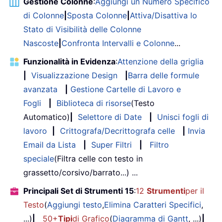
Gestione Colonne
:
Aggiungi un Numero Specifico
di Colonne
|
Sposta Colonne
|
Attiva/Disattiva lo
Stato di Visibilità delle Colonne
Nascoste
|
Confronta Intervalli e Colonne
...
Funzionalità in Evidenza
:
Attenzione della griglia
|
Visualizzazione Design
|
Barra delle formule
avanzata
|
Gestione Cartelle di Lavoro e
Fogli
|
Biblioteca di risorse
(Testo
Automatico)
|
Selettore di Date
|
Unisci fogli di
lavoro
|
Crittografa/Decrittografa celle
|
Invia
Email da Lista
|
Super Filtri
|
Filtro
speciale
(Filtra celle con testo in
grassetto/corsivo/barrato...) ...
Principali Set di Strumenti 15
:
12
Strumenti
per il
Testo
(
Aggiungi testo
,
Elimina Caratteri Specifici
,
...)
|
50+
Tipi
di Grafico
(
Diagramma di Gantt
, ...)
|