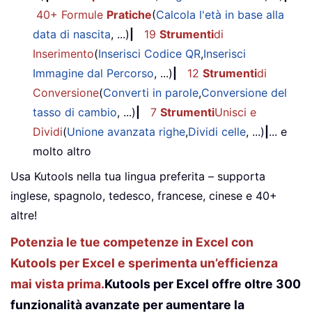
40+ Formule
Pratiche
(
Calcola l'età in base alla
data di nascita
, ...)
|
19
Strumenti
di
Inserimento
(
Inserisci Codice QR
,
Inserisci
Immagine dal Percorso
, ...)
|
12
Strumenti
di
Conversione
(
Converti in parole
,
Conversione del
tasso di cambio
, ...)
|
7
Strumenti
Unisci e
Dividi
(
Unione avanzata righe
,
Dividi celle
, ...)
|
... e
molto altro
Usa Kutools nella tua lingua preferita – supporta
inglese, spagnolo, tedesco, francese, cinese e 40+
altre!
Potenzia le tue competenze in Excel con
Kutools per Excel e sperimenta un’efficienza
mai vista prima.
Kutools per Excel offre oltre 300
funzionalità avanzate per aumentare la