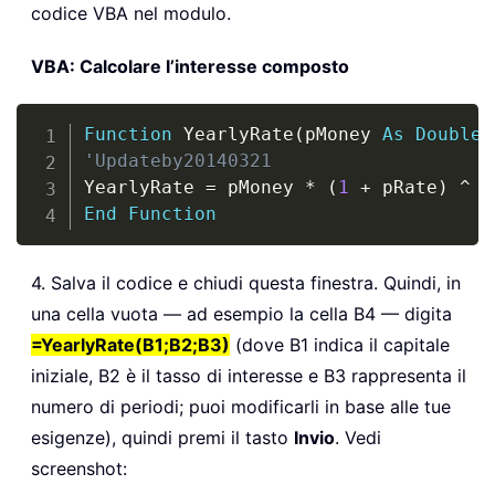
codice VBA nel modulo.
VBA: Calcolare l’interesse composto
Copy
Function
 YearlyRate
(
pMoney 
As
Double
,
'Updateby20140321
YearlyRate 
=
 pMoney 
*
(
1
+
 pRate
)
^
End
Function
4. Salva il codice e chiudi questa finestra. Quindi, in
una cella vuota — ad esempio la cella B4 — digita
=YearlyRate(B1;B2;B3)
(dove B1 indica il capitale
iniziale, B2 è il tasso di interesse e B3 rappresenta il
numero di periodi; puoi modificarli in base alle tue
esigenze), quindi premi il tasto
Invio
. Vedi
screenshot: