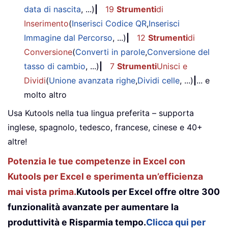
data di nascita
, ...)
|
19
Strumenti
di
Inserimento
(
Inserisci Codice QR
,
Inserisci
Immagine dal Percorso
, ...)
|
12
Strumenti
di
Conversione
(
Converti in parole
,
Conversione del
tasso di cambio
, ...)
|
7
Strumenti
Unisci e
Dividi
(
Unione avanzata righe
,
Dividi celle
, ...)
|
... e
molto altro
Usa Kutools nella tua lingua preferita – supporta
inglese, spagnolo, tedesco, francese, cinese e 40+
altre!
Potenzia le tue competenze in Excel con
Kutools per Excel e sperimenta un’efficienza
mai vista prima.
Kutools per Excel offre oltre 300
funzionalità avanzate per aumentare la
produttività e Risparmia tempo.
Clicca qui per