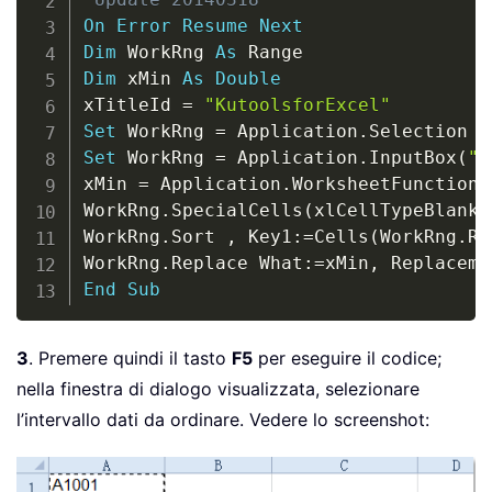
On
Error
Resume
Next
Dim
 WorkRng 
As
Dim
 xMin 
As
Double
xTitleId 
=
"KutoolsforExcel"
Set
 WorkRng 
=
 Application
.
Set
 WorkRng 
=
 Application
.
InputBox
(
"R
xMin 
=
 Application
.
WorksheetFunction
.
WorkRng
.
SpecialCells
(
xlCellTypeBlanks
WorkRng
.
Sort 
,
 Key1
:
=
Cells
(
WorkRng
.
Ro
WorkRng
.
Replace What
:
=
xMin
,
 Replaceme
End
Sub
3
. Premere quindi il tasto
F5
per eseguire il codice;
nella finestra di dialogo visualizzata, selezionare
l’intervallo dati da ordinare. Vedere lo screenshot: