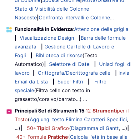
di Colonne
|
Sposta Colonne
|
Attiva/Disattiva lo
Stato di Visibilità delle Colonne
Nascoste
|
Confronta Intervalli e Colonne
...
Funzionalità in Evidenza
:
Attenzione della griglia
|
Visualizzazione Design
|
Barra delle formule
avanzata
|
Gestione Cartelle di Lavoro e
Fogli
|
Biblioteca di risorse
(Testo
Automatico)
|
Selettore di Date
|
Unisci fogli di
lavoro
|
Crittografa/Decrittografa celle
|
Invia
Email da Lista
|
Super Filtri
|
Filtro
speciale
(Filtra celle con testo in
grassetto/corsivo/barrato...) ...
Principali Set di Strumenti 15
:
12
Strumenti
per il
Testo
(
Aggiungi testo
,
Elimina Caratteri Specifici
,
...)
|
50+
Tipi
di Grafico
(
Diagramma di Gantt
, ...)
|
40+ Formule
Pratiche
(
Calcola l'età in base alla