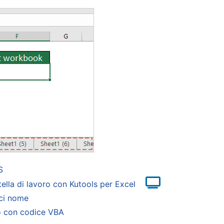
S
tella di lavoro con Kutools per Excel
sci nome
oro con codice VBA