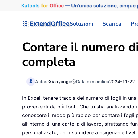
Kutools
for
Office
— Un'unica soluzione, cinque p
ExtendOffice
Soluzioni
Scarica
Pr
Contare il numero di 
completa
Autore
Xiaoyang
•
Data di modifica
2024-11-22
In Excel, tenere traccia del numero di fogli in un
provenienti da più fonti. Che tu stia analizzando
conoscere il modo più rapido per contare i fogli 
all’interno di una cartella di lavoro, sfruttando fu
personalizzato, per rispondere a esigenze e livell