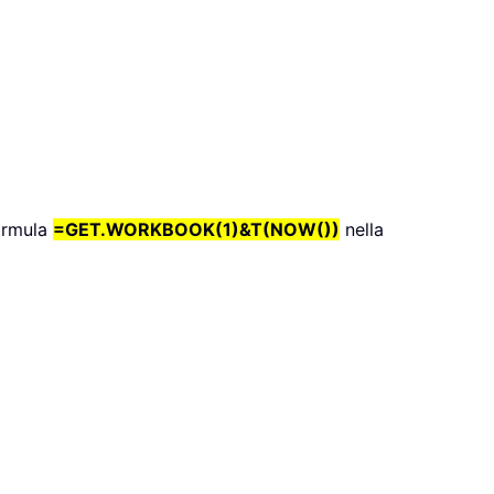
formula
=GET.WORKBOOK(1)&T(NOW())
nella