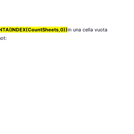
TA(INDEX(CountSheets,0))
in una cella vuota
ot: