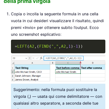
della prima virgola
Copia o incolla la seguente formula in una cella
vuota in cui desideri visualizzare il risultato, quindi
premi «Invio» per ottenere subito l’output. Ecco
uno screenshot esplicativo:
Copy
=
LEFT
(
A2
,
(
FIND
(
","
,
A2
,
1
)
-
1
)
)
Suggerimento: nella formula puoi sostituire la
virgola (,) — usata qui come delimitatore — con
qualsiasi altro separatore, a seconda delle tue