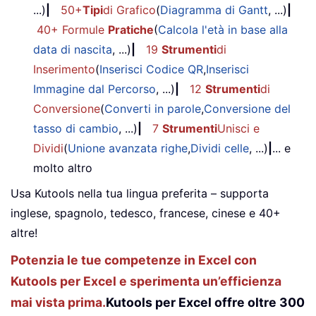
...)
|
50+
Tipi
di Grafico
(
Diagramma di Gantt
, ...)
|
40+ Formule
Pratiche
(
Calcola l'età in base alla
data di nascita
, ...)
|
19
Strumenti
di
Inserimento
(
Inserisci Codice QR
,
Inserisci
Immagine dal Percorso
, ...)
|
12
Strumenti
di
Conversione
(
Converti in parole
,
Conversione del
tasso di cambio
, ...)
|
7
Strumenti
Unisci e
Dividi
(
Unione avanzata righe
,
Dividi celle
, ...)
|
... e
molto altro
Usa Kutools nella tua lingua preferita – supporta
inglese, spagnolo, tedesco, francese, cinese e 40+
altre!
Potenzia le tue competenze in Excel con
Kutools per Excel e sperimenta un’efficienza
mai vista prima.
Kutools per Excel offre oltre 300