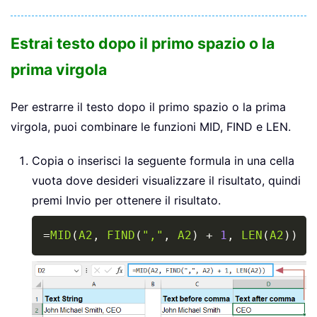
Estrai testo dopo il primo spazio o la
prima virgola
Per estrarre il testo dopo il primo spazio o la prima
virgola, puoi combinare le funzioni MID, FIND e LEN.
Copia o inserisci la seguente formula in una cella
vuota dove desideri visualizzare il risultato, quindi
premi Invio per ottenere il risultato.
Copy
=
MID
(
A2
,
FIND
(
","
,
A2
)
+
1
,
LEN
(
A2
)
)