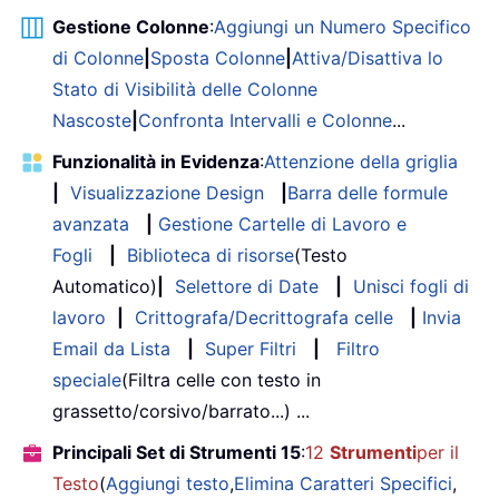
Gestione Colonne
:
Aggiungi un Numero Specifico
di Colonne
|
Sposta Colonne
|
Attiva/Disattiva lo
Stato di Visibilità delle Colonne
Nascoste
|
Confronta Intervalli e Colonne
...
Funzionalità in Evidenza
:
Attenzione della griglia
|
Visualizzazione Design
|
Barra delle formule
avanzata
|
Gestione Cartelle di Lavoro e
Fogli
|
Biblioteca di risorse
(Testo
Automatico)
|
Selettore di Date
|
Unisci fogli di
lavoro
|
Crittografa/Decrittografa celle
|
Invia
Email da Lista
|
Super Filtri
|
Filtro
speciale
(Filtra celle con testo in
grassetto/corsivo/barrato...) ...
Principali Set di Strumenti 15
:
12
Strumenti
per il
Testo
(
Aggiungi testo
,
Elimina Caratteri Specifici
,