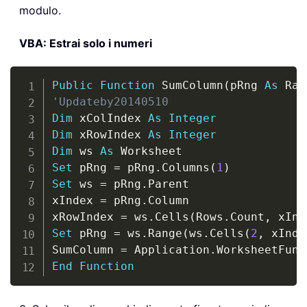
modulo.
VBA: Estrai solo i numeri
Copy
Public
Function
 SumColumn
(
pRng 
As
 Ran
'Updateby20140510
Dim
 xColIndex 
As
Integer
Dim
 xRowIndex 
As
Integer
Dim
 ws 
As
Set
 pRng 
=
 pRng
.
Columns
(
1
)
Set
 ws 
=
 pRng
.
Parent

xIndex 
=
 pRng
.
Column

xRowIndex 
=
 ws
.
Cells
(
Rows
.
Count
,
 xInd
Set
 pRng 
=
 ws
.
Range
(
ws
.
Cells
(
2
,
 xInde
SumColumn 
=
 Application
.
WorksheetFunc
End
Function