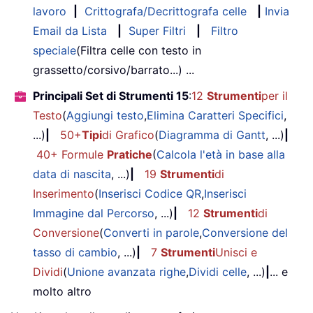
lavoro
|
Crittografa/Decrittografa celle
|
Invia
Email da Lista
|
Super Filtri
|
Filtro
speciale
(Filtra celle con testo in
grassetto/corsivo/barrato...) ...
Principali Set di Strumenti 15
:
12
Strumenti
per il
Testo
(
Aggiungi testo
,
Elimina Caratteri Specifici
,
...)
|
50+
Tipi
di Grafico
(
Diagramma di Gantt
, ...)
|
40+ Formule
Pratiche
(
Calcola l'età in base alla
data di nascita
, ...)
|
19
Strumenti
di
Inserimento
(
Inserisci Codice QR
,
Inserisci
Immagine dal Percorso
, ...)
|
12
Strumenti
di
Conversione
(
Converti in parole
,
Conversione del
tasso di cambio
, ...)
|
7
Strumenti
Unisci e
Dividi
(
Unione avanzata righe
,
Dividi celle
, ...)
|
... e
molto altro