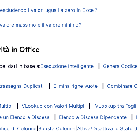
escludendo i valori uguali a zero in Excel?
 valore massimo e il valore minimo?
ità in Office
dei dati in base a:
Esecuzione Intelligente
|
Genera Codic
…
trassegna Duplicati
|
Elimina righe vuote
|
Combinare Co
ltipli
|
VLookup con Valori Multipli
|
VLookup tra Fogli 
 un Elenco a Discesa
|
Elenco a Discesa Dipendente
|
fico di Colonne
|
Sposta Colonne
|
Attiva/Disattiva lo Stato 