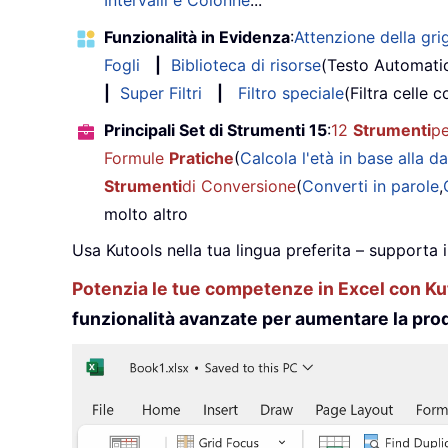
Intervalli e Colonne
...
Funzionalità in Evidenza
:
Attenzione della grig
Fogli
|
Biblioteca di risorse
(Testo Automati
|
Super Filtri
|
Filtro speciale
(Filtra celle c
Principali Set di Strumenti 15
:
12
Strumenti
pe
Formule
Pratiche
(
Calcola l'età in base alla da
Strumenti
di Conversione
(
Converti in parole
,
molto altro
Usa Kutools nella tua lingua preferita – supporta 
Potenzia le tue competenze in Excel con Kut
funzionalità avanzate per aumentare la prod