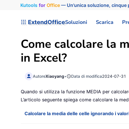
Kutools
for
Office
— Un'unica soluzione, cinque p
ExtendOffice
Soluzioni
Scarica
Pr
Come calcolare la me
in Excel?
Autore
Xiaoyang
•
Data di modifica
2024-07-31
Quando si utilizza la funzione MEDIA per calcolare l
L’articolo seguente spiega come calcolare la media 
Calcolare la media delle celle ignorando i valor