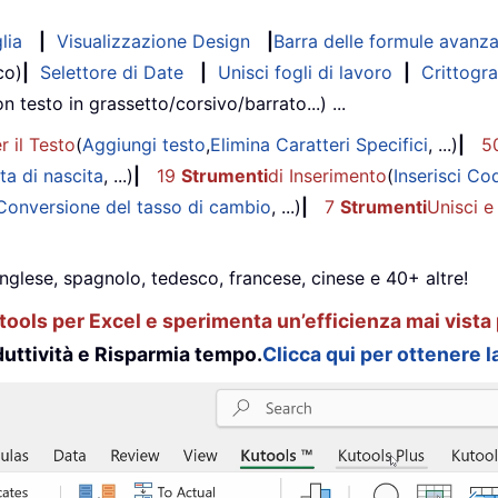
lia
|
Visualizzazione Design
|
Barra delle formule avanz
co)
|
Selettore di Date
|
Unisci fogli di lavoro
|
Crittogra
on testo in grassetto/corsivo/barrato...) ...
r il Testo
(
Aggiungi testo
,
Elimina Caratteri Specifici
, ...)
|
5
ta di nascita
, ...)
|
19
Strumenti
di Inserimento
(
Inserisci Co
Conversione del tasso di cambio
, ...)
|
7
Strumenti
Unisci e
inglese, spagnolo, tedesco, francese, cinese e 40+ altre!
ools per Excel e sperimenta un’efficienza mai vista 
uttività e Risparmia tempo.
Clicca qui per ottenere la