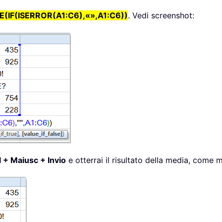
(IF(ISERROR(A1:C6),«»,A1:C6))
. Vedi screenshot:
l + Maiusc + Invio
e otterrai il risultato della media, come