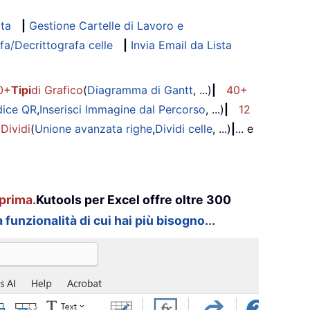
ata
|
Gestione Cartelle di Lavoro e
fa/Decrittografa celle
|
Invia Email da Lista
0+
Tipi
di Grafico
(
Diagramma di Gantt
, ...)
|
40+
dice QR
,
Inserisci Immagine dal Percorso
, ...)
|
12
 Dividi
(
Unione avanzata righe
,
Dividi celle
, ...)
|
... e
prima.
Kutools per Excel offre oltre 300
 funzionalità di cui hai più bisogno...