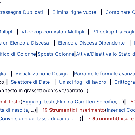
…
trassegna Duplicati
|
Elimina righe vuote
|
Combinare Co
ltipli
|
VLookup con Valori Multipli
|
VLookup tra Fogli 
 un Elenco a Discesa
|
Elenco a Discesa Dipendente
|
fico di Colonne
|
Sposta Colonne
|
Attiva/Disattiva lo Stato 
lia
|
Visualizzazione Design
|
Barra delle formule avanz
co)
|
Selettore di Date
|
Unisci fogli di lavoro
|
Crittogra
on testo in grassetto/corsivo/barrato...) ...
r il Testo
(
Aggiungi testo
,
Elimina Caratteri Specifici
, ...)
|
5
ta di nascita
, ...)
|
19
Strumenti
di Inserimento
(
Inserisci Co
Conversione del tasso di cambio
, ...)
|
7
Strumenti
Unisci e