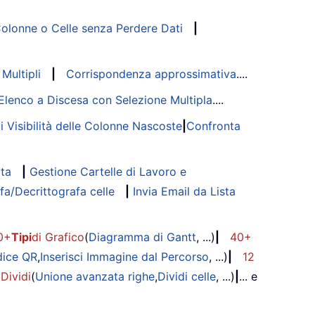
lonne o Celle senza Perdere Dati
|
Multipli
|
Corrispondenza approssimativa
....
Elenco a Discesa con Selezione Multipla
....
di Visibilità delle Colonne Nascoste
|
Confronta
ata
|
Gestione Cartelle di Lavoro e
fa/Decrittografa celle
|
Invia Email da Lista
0+
Tipi
di Grafico
(
Diagramma di Gantt
, ...)
|
40+
dice QR
,
Inserisci Immagine dal Percorso
, ...)
|
12
 Dividi
(
Unione avanzata righe
,
Dividi celle
, ...)
|
... e