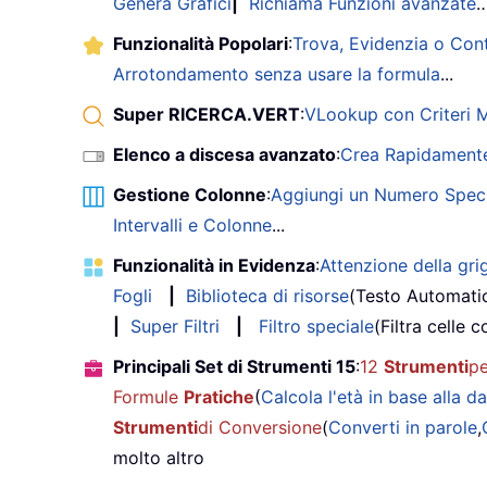
Genera Grafici
|
Richiama Funzioni avanzate
Funzionalità Popolari
:
Trova, Evidenzia o Con
Arrotondamento senza usare la formula
...
Super RICERCA.VERT
:
VLookup con Criteri Mu
Elenco a discesa avanzato
:
Crea Rapidamente
Gestione Colonne
:
Aggiungi un Numero Speci
Intervalli e Colonne
...
Funzionalità in Evidenza
:
Attenzione della grig
Fogli
|
Biblioteca di risorse
(Testo Automati
|
Super Filtri
|
Filtro speciale
(Filtra celle c
Principali Set di Strumenti 15
:
12
Strumenti
pe
Formule
Pratiche
(
Calcola l'età in base alla da
Strumenti
di Conversione
(
Converti in parole
,
molto altro