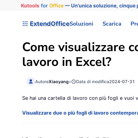
Kutools
for
Office
— Un'unica soluzione, cinque p
ExtendOffice
Soluzioni
Scarica
Pr
Come visualizzare c
lavoro in Excel?
Autore
Xiaoyang
•
Data di modifica
2024-07-31
Se hai una cartella di lavoro con più fogli e vuoi
Visualizzare due o più fogli di lavoro contempo