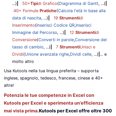
...)
|
50+
Tipi
di Grafico
(
Diagramma di Gantt
, ...)
|
40+ Formule
Pratiche
(
Calcola l'età in base alla
data di nascita
, ...)
|
19
Strumenti
di
Inserimento
(
Inserisci Codice QR
,
Inserisci
Immagine dal Percorso
, ...)
|
12
Strumenti
di
Conversione
(
Converti in parole
,
Conversione del
tasso di cambio
, ...)
|
7
Strumenti
Unisci e
Dividi
(
Unione avanzata righe
,
Dividi celle
, ...)
|
... e
molto altro
Usa Kutools nella tua lingua preferita – supporta
inglese, spagnolo, tedesco, francese, cinese e 40+
altre!
Potenzia le tue competenze in Excel con
Kutools per Excel e sperimenta un’efficienza
mai vista prima.
Kutools per Excel offre oltre 300