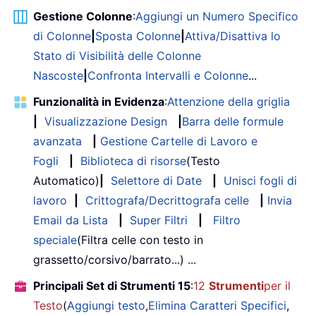
Gestione Colonne
:
Aggiungi un Numero Specifico
di Colonne
|
Sposta Colonne
|
Attiva/Disattiva lo
Stato di Visibilità delle Colonne
Nascoste
|
Confronta Intervalli e Colonne
...
Funzionalità in Evidenza
:
Attenzione della griglia
|
Visualizzazione Design
|
Barra delle formule
avanzata
|
Gestione Cartelle di Lavoro e
Fogli
|
Biblioteca di risorse
(Testo
Automatico)
|
Selettore di Date
|
Unisci fogli di
lavoro
|
Crittografa/Decrittografa celle
|
Invia
Email da Lista
|
Super Filtri
|
Filtro
speciale
(Filtra celle con testo in
grassetto/corsivo/barrato...) ...
Principali Set di Strumenti 15
:
12
Strumenti
per il
Testo
(
Aggiungi testo
,
Elimina Caratteri Specifici
,