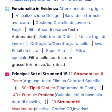
Funzionalità in Evidenza
:
Attenzione della griglia
|
Visualizzazione Design
|
Barra delle formule
avanzata
|
Gestione Cartelle di Lavoro e
Fogli
|
Biblioteca di risorse
(Testo
Automatico)
|
Selettore di Date
|
Unisci fogli di
lavoro
|
Crittografa/Decrittografa celle
|
Invia
Email da Lista
|
Super Filtri
|
Filtro
speciale
(Filtra celle con testo in
grassetto/corsivo/barrato...) ...
Principali Set di Strumenti 15
:
12
Strumenti
per il
Testo
(
Aggiungi testo
,
Elimina Caratteri Specifici
,
...)
|
50+
Tipi
di Grafico
(
Diagramma di Gantt
, ...)
|
40+ Formule
Pratiche
(
Calcola l'età in base alla
data di nascita
, ...)
|
19
Strumenti
di
Inserimento
(
Inserisci Codice QR
,
Inserisci