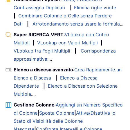
Contrassegna Duplicati
|
Elimina righe vuote
|
Combinare Colonne o Celle senza Perdere
Dati
|
Arrotondamento senza usare la formula
...
Super RICERCA.VERT
:
VLookup con Criteri
Multipli
|
VLookup con Valori Multipli
|
VLookup tra Fogli Multipli
|
Corrispondenza
approssimativa
....
Elenco a discesa avanzato
:
Crea Rapidamente un
Elenco a Discesa
|
Elenco a Discesa
Dipendente
|
Elenco a Discesa con Selezione
Multipla
....
Gestione Colonne
:
Aggiungi un Numero Specifico
di Colonne
|
Sposta Colonne
|
Attiva/Disattiva lo
Stato di Visibilità delle Colonne
Nascoste
|
Confronta Intervalli e Colonne
...