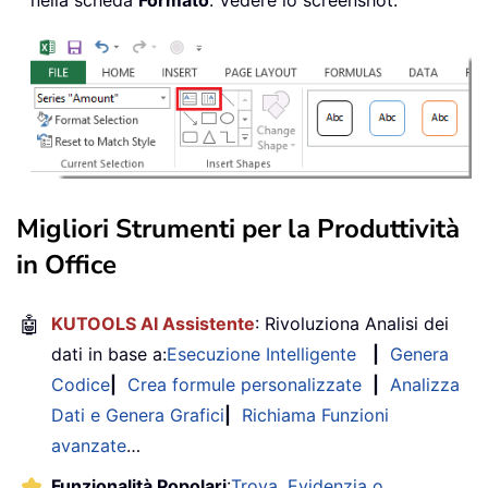
nella scheda
Formato
. Vedere lo screenshot:
Migliori Strumenti per la Produttività
in Office
🤖
KUTOOLS AI Assistente
: Rivoluziona Analisi dei
dati in base a:
Esecuzione Intelligente
|
Genera
Codice
|
Crea formule personalizzate
|
Analizza
Dati e Genera Grafici
|
Richiama Funzioni
avanzate
…
Funzionalità Popolari
:
Trova, Evidenzia o