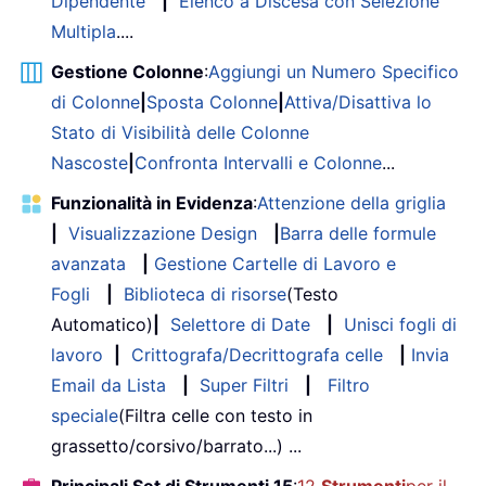
Dipendente
|
Elenco a Discesa con Selezione
Multipla
....
Gestione Colonne
:
Aggiungi un Numero Specifico
di Colonne
|
Sposta Colonne
|
Attiva/Disattiva lo
Stato di Visibilità delle Colonne
Nascoste
|
Confronta Intervalli e Colonne
...
Funzionalità in Evidenza
:
Attenzione della griglia
|
Visualizzazione Design
|
Barra delle formule
avanzata
|
Gestione Cartelle di Lavoro e
Fogli
|
Biblioteca di risorse
(Testo
Automatico)
|
Selettore di Date
|
Unisci fogli di
lavoro
|
Crittografa/Decrittografa celle
|
Invia
Email da Lista
|
Super Filtri
|
Filtro
speciale
(Filtra celle con testo in
grassetto/corsivo/barrato...) ...
Principali Set di Strumenti 15
:
12
Strumenti
per il