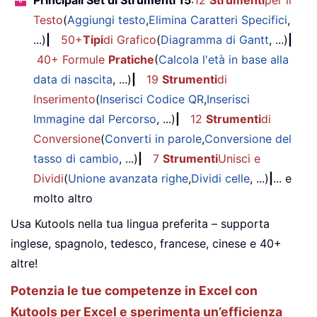
Testo
(
Aggiungi testo
,
Elimina Caratteri Specifici
,
...)
|
50+
Tipi
di Grafico
(
Diagramma di Gantt
, ...)
|
40+ Formule
Pratiche
(
Calcola l'età in base alla
data di nascita
, ...)
|
19
Strumenti
di
Inserimento
(
Inserisci Codice QR
,
Inserisci
Immagine dal Percorso
, ...)
|
12
Strumenti
di
Conversione
(
Converti in parole
,
Conversione del
tasso di cambio
, ...)
|
7
Strumenti
Unisci e
Dividi
(
Unione avanzata righe
,
Dividi celle
, ...)
|
... e
molto altro
Usa Kutools nella tua lingua preferita – supporta
inglese, spagnolo, tedesco, francese, cinese e 40+
altre!
Potenzia le tue competenze in Excel con
Kutools per Excel e sperimenta un’efficienza