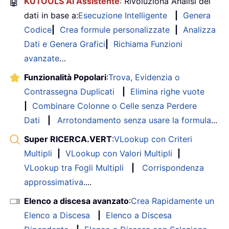
🤖
KUTOOLS AI Assistente
: Rivoluziona Analisi dei
dati in base a:
Esecuzione Intelligente
|
Genera
Codice
|
Crea formule personalizzate
|
Analizza
Dati e Genera Grafici
|
Richiama Funzioni
avanzate
…
Funzionalità Popolari
:
Trova, Evidenzia o
Contrassegna Duplicati
|
Elimina righe vuote
|
Combinare Colonne o Celle senza Perdere
Dati
|
Arrotondamento senza usare la formula
...
Super RICERCA.VERT
:
VLookup con Criteri
Multipli
|
VLookup con Valori Multipli
|
VLookup tra Fogli Multipli
|
Corrispondenza
approssimativa
....
Elenco a discesa avanzato
:
Crea Rapidamente un
Elenco a Discesa
|
Elenco a Discesa