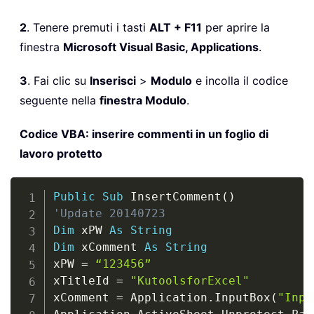
2
. Tenere premuti i tasti
ALT + F11
per aprire la
finestra
Microsoft Visual Basic, Applications
.
3
. Fai clic su
Inserisci
>
Modulo
e incolla il codice
seguente nella
finestra Modulo
.
Codice VBA: inserire commenti in un foglio di
lavoro protetto
Copy
Public
Sub
 InsertComment
(
)
'Update 20140723
Dim
 xPW 
As
String
Dim
 xComment 
As
String
xPW 
=
“123456”
xTitleId 
=
"KutoolsforExcel"
xComment 
=
 Application
.
InputBox
(
"Inpu