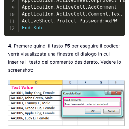
Application
.
ActiveSheet
.
Unprotect Pas
Application
.
ActiveCell
.
AddComment

Application
.
ActiveCell
.
Comment
.
Text T
ActiveSheet
.
Protect Password
:
=
End
Sub
4
. Premere quindi il tasto
F5
per eseguire il codice;
verrà visualizzata una finestra di dialogo in cui
inserire il testo del commento desiderato. Vedere lo
screenshot: