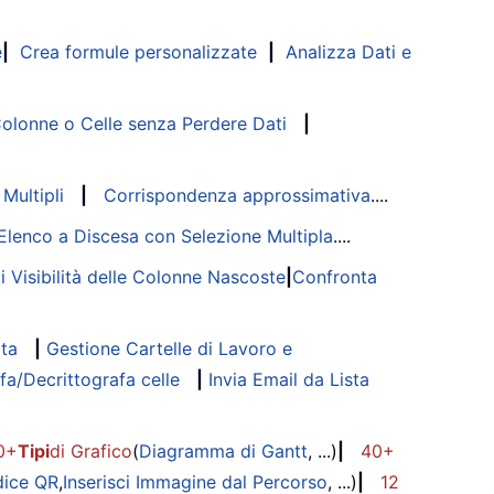
e
|
Crea formule personalizzate
|
Analizza Dati e
lonne o Celle senza Perdere Dati
|
Multipli
|
Corrispondenza approssimativa
....
Elenco a Discesa con Selezione Multipla
....
di Visibilità delle Colonne Nascoste
|
Confronta
ata
|
Gestione Cartelle di Lavoro e
fa/Decrittografa celle
|
Invia Email da Lista
0+
Tipi
di Grafico
(
Diagramma di Gantt
, ...)
|
40+
dice QR
,
Inserisci Immagine dal Percorso
, ...)
|
12