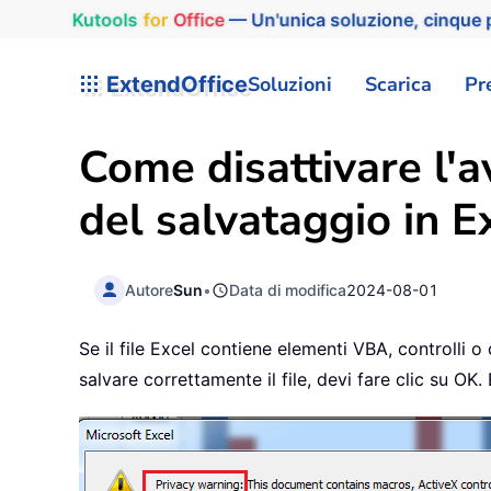
Kutools
for
Office
— Un'unica soluzione, cinque p
ExtendOffice
Soluzioni
Scarica
Pr
Come disattivare l'
del salvataggio in E
Autore
Sun
•
Data di modifica
2024-08-01
Se il file Excel contiene elementi VBA, controlli
salvare correttamente il file, devi fare clic su O