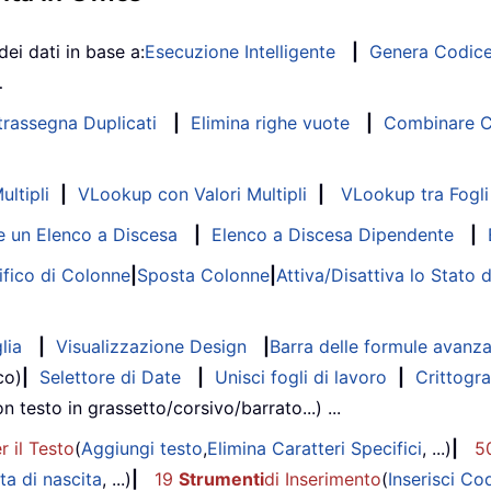
dei dati in base a:
Esecuzione Intelligente
|
Genera Codic
…
trassegna Duplicati
|
Elimina righe vuote
|
Combinare Co
ltipli
|
VLookup con Valori Multipli
|
VLookup tra Fogli 
 un Elenco a Discesa
|
Elenco a Discesa Dipendente
|
fico di Colonne
|
Sposta Colonne
|
Attiva/Disattiva lo Stato 
lia
|
Visualizzazione Design
|
Barra delle formule avanz
co)
|
Selettore di Date
|
Unisci fogli di lavoro
|
Crittogra
on testo in grassetto/corsivo/barrato...) ...
r il Testo
(
Aggiungi testo
,
Elimina Caratteri Specifici
, ...)
|
5
ta di nascita
, ...)
|
19
Strumenti
di Inserimento
(
Inserisci Co