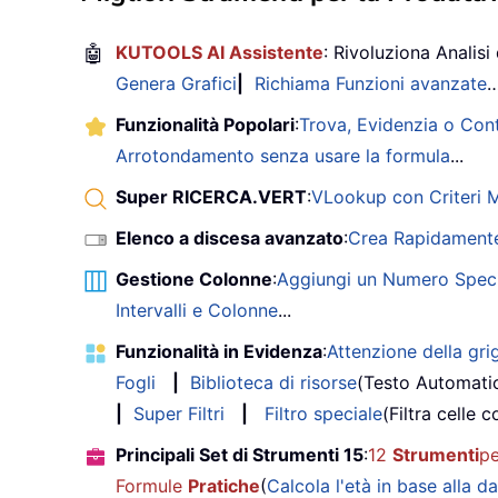
🤖
KUTOOLS AI Assistente
: Rivoluziona Analisi 
Genera Grafici
|
Richiama Funzioni avanzate
Funzionalità Popolari
:
Trova, Evidenzia o Con
Arrotondamento senza usare la formula
...
Super RICERCA.VERT
:
VLookup con Criteri Mu
Elenco a discesa avanzato
:
Crea Rapidamente
Gestione Colonne
:
Aggiungi un Numero Speci
Intervalli e Colonne
...
Funzionalità in Evidenza
:
Attenzione della grig
Fogli
|
Biblioteca di risorse
(Testo Automati
|
Super Filtri
|
Filtro speciale
(Filtra celle c
Principali Set di Strumenti 15
:
12
Strumenti
pe
Formule
Pratiche
(
Calcola l'età in base alla da