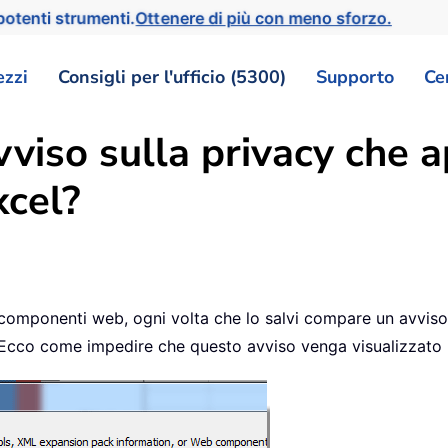
otenti strumenti.
Ottenere di più con meno sforzo.
ezzi
Consigli per l'ufficio (5300)
Supporto
Ce
avviso sulla privacy che
xcel?
 o componenti web, ogni volta che lo salvi compare un avviso
K. Ecco come impedire che questo avviso venga visualizzato 