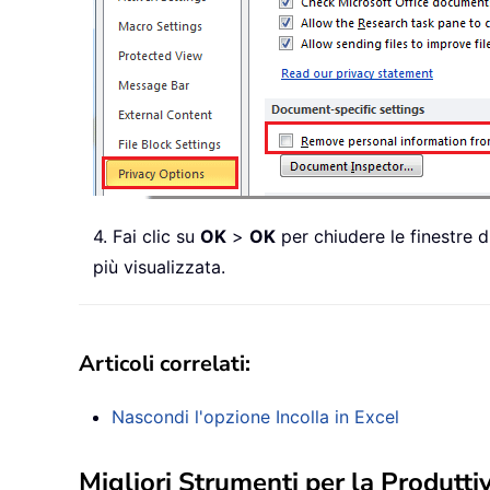
4. Fai clic su
OK
>
OK
per chiudere le finestre d
più visualizzata.
Articoli correlati:
Nascondi l'opzione Incolla in Excel
Migliori Strumenti per la Produttiv