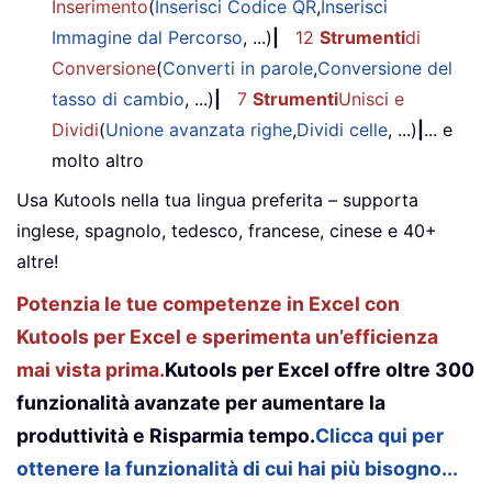
Inserimento
(
Inserisci Codice QR
,
Inserisci
Immagine dal Percorso
, ...)
|
12
Strumenti
di
Conversione
(
Converti in parole
,
Conversione del
tasso di cambio
, ...)
|
7
Strumenti
Unisci e
Dividi
(
Unione avanzata righe
,
Dividi celle
, ...)
|
... e
molto altro
Usa Kutools nella tua lingua preferita – supporta
inglese, spagnolo, tedesco, francese, cinese e 40+
altre!
Potenzia le tue competenze in Excel con
Kutools per Excel e sperimenta un’efficienza
mai vista prima.
Kutools per Excel offre oltre 300
funzionalità avanzate per aumentare la
produttività e Risparmia tempo.
Clicca qui per
ottenere la funzionalità di cui hai più bisogno...