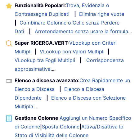
Funzionalità Popolari
:
Trova, Evidenzia o
Contrassegna Duplicati
|
Elimina righe vuote
|
Combinare Colonne o Celle senza Perdere
Dati
|
Arrotondamento senza usare la formula
...
Super RICERCA.VERT
:
VLookup con Criteri
Multipli
|
VLookup con Valori Multipli
|
VLookup tra Fogli Multipli
|
Corrispondenza
approssimativa
....
Elenco a discesa avanzato
:
Crea Rapidamente un
Elenco a Discesa
|
Elenco a Discesa
Dipendente
|
Elenco a Discesa con Selezione
Multipla
....
Gestione Colonne
:
Aggiungi un Numero Specifico
di Colonne
|
Sposta Colonne
|
Attiva/Disattiva lo
Stato di Visibilità delle Colonne