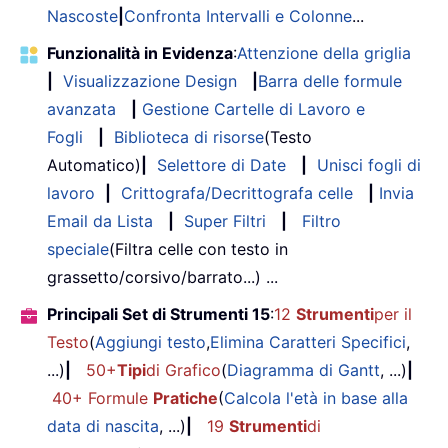
Nascoste
|
Confronta Intervalli e Colonne
...
Funzionalità in Evidenza
:
Attenzione della griglia
|
Visualizzazione Design
|
Barra delle formule
avanzata
|
Gestione Cartelle di Lavoro e
Fogli
|
Biblioteca di risorse
(Testo
Automatico)
|
Selettore di Date
|
Unisci fogli di
lavoro
|
Crittografa/Decrittografa celle
|
Invia
Email da Lista
|
Super Filtri
|
Filtro
speciale
(Filtra celle con testo in
grassetto/corsivo/barrato...) ...
Principali Set di Strumenti 15
:
12
Strumenti
per il
Testo
(
Aggiungi testo
,
Elimina Caratteri Specifici
,
...)
|
50+
Tipi
di Grafico
(
Diagramma di Gantt
, ...)
|
40+ Formule
Pratiche
(
Calcola l'età in base alla
data di nascita
, ...)
|
19
Strumenti
di