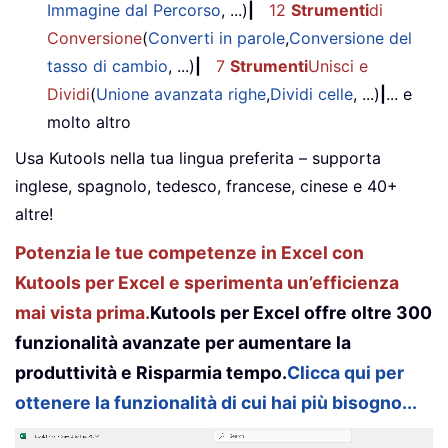
Immagine dal Percorso
, ...)
|
12
Strumenti
di
Conversione
(
Converti in parole
,
Conversione del
tasso di cambio
, ...)
|
7
Strumenti
Unisci e
Dividi
(
Unione avanzata righe
,
Dividi celle
, ...)
|
... e
molto altro
Usa Kutools nella tua lingua preferita – supporta
inglese, spagnolo, tedesco, francese, cinese e 40+
altre!
Potenzia le tue competenze in Excel con
Kutools per Excel e sperimenta un’efficienza
mai vista prima.
Kutools per Excel offre oltre 300
funzionalità avanzate per aumentare la
produttività e Risparmia tempo.
Clicca qui per
ottenere la funzionalità di cui hai più bisogno...