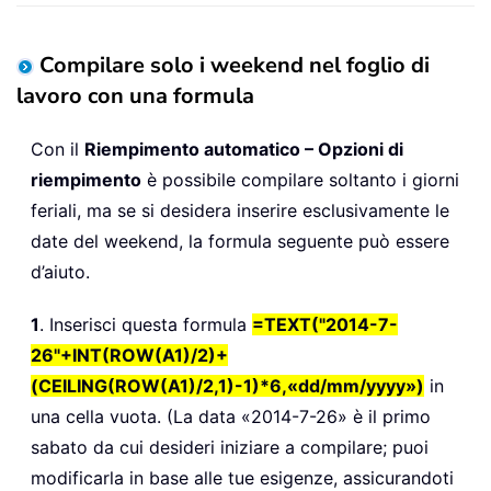
Compilare solo i weekend nel foglio di
lavoro con una formula
Con il
Riempimento automatico – Opzioni di
riempimento
è possibile compilare soltanto i giorni
feriali, ma se si desidera inserire esclusivamente le
date del weekend, la formula seguente può essere
d’aiuto.
1
. Inserisci questa formula
=TEXT("2014-7-
26"+INT(ROW(A1)/2)+
(CEILING(ROW(A1)/2,1)-1)*6,«dd/mm/yyyy»)
in
una cella vuota. (La data «2014-7-26» è il primo
sabato da cui desideri iniziare a compilare; puoi
modificarla in base alle tue esigenze, assicurandoti