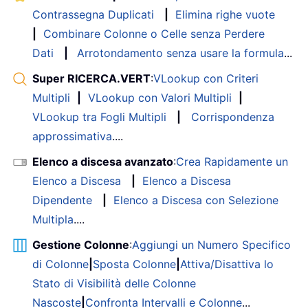
Contrassegna Duplicati
|
Elimina righe vuote
|
Combinare Colonne o Celle senza Perdere
Dati
|
Arrotondamento senza usare la formula
...
Super RICERCA.VERT
:
VLookup con Criteri
Multipli
|
VLookup con Valori Multipli
|
VLookup tra Fogli Multipli
|
Corrispondenza
approssimativa
....
Elenco a discesa avanzato
:
Crea Rapidamente un
Elenco a Discesa
|
Elenco a Discesa
Dipendente
|
Elenco a Discesa con Selezione
Multipla
....
Gestione Colonne
:
Aggiungi un Numero Specifico
di Colonne
|
Sposta Colonne
|
Attiva/Disattiva lo
Stato di Visibilità delle Colonne
Nascoste
|
Confronta Intervalli e Colonne
...