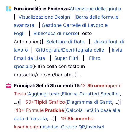
Funzionalità in Evidenza
:
Attenzione della griglia
|
Visualizzazione Design
|
Barra delle formule
avanzata
|
Gestione Cartelle di Lavoro e
Fogli
|
Biblioteca di risorse
(Testo
Automatico)
|
Selettore di Date
|
Unisci fogli di
lavoro
|
Crittografa/Decrittografa celle
|
Invia
Email da Lista
|
Super Filtri
|
Filtro
speciale
(Filtra celle con testo in
grassetto/corsivo/barrato...) ...
Principali Set di Strumenti 15
:
12
Strumenti
per il
Testo
(
Aggiungi testo
,
Elimina Caratteri Specifici
,
...)
|
50+
Tipi
di Grafico
(
Diagramma di Gantt
, ...)
|
40+ Formule
Pratiche
(
Calcola l'età in base alla
data di nascita
, ...)
|
19
Strumenti
di
Inserimento
(
Inserisci Codice QR
,
Inserisci