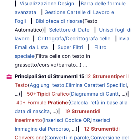
|
Visualizzazione Design
|
Barra delle formule
avanzata
|
Gestione Cartelle di Lavoro e
Fogli
|
Biblioteca di risorse
(Testo
Automatico)
|
Selettore di Date
|
Unisci fogli di
lavoro
|
Crittografa/Decrittografa celle
|
Invia
Email da Lista
|
Super Filtri
|
Filtro
speciale
(Filtra celle con testo in
grassetto/corsivo/barrato...) ...
Principali Set di Strumenti 15
:
12
Strumenti
per il
Testo
(
Aggiungi testo
,
Elimina Caratteri Specifici
,
...)
|
50+
Tipi
di Grafico
(
Diagramma di Gantt
, ...)
|
40+ Formule
Pratiche
(
Calcola l'età in base alla
data di nascita
, ...)
|
19
Strumenti
di
Inserimento
(
Inserisci Codice QR
,
Inserisci
Immagine dal Percorso
, ...)
|
12
Strumenti
di
Conversione
(
Converti in parole
,
Conversione del