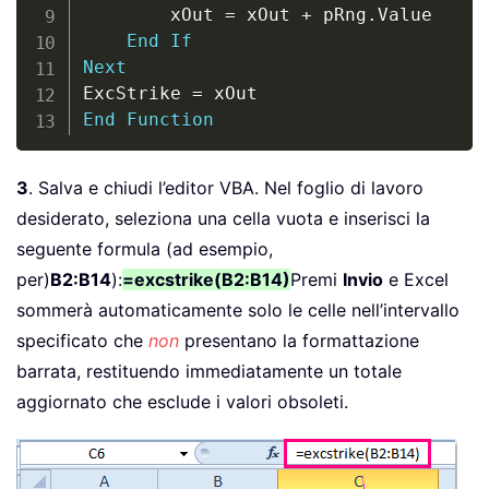
        xOut 
=
 xOut 
+
 pRng
.
Value

End
If
Next
ExcStrike 
=
End
Function
3
. Salva e chiudi l’editor VBA. Nel foglio di lavoro
desiderato, seleziona una cella vuota e inserisci la
seguente formula (ad esempio,
per)
B2:B14
):
=excstrike(B2:B14)
Premi
Invio
e Excel
sommerà automaticamente solo le celle nell’intervallo
specificato che
non
presentano la formattazione
barrata, restituendo immediatamente un totale
aggiornato che esclude i valori obsoleti.