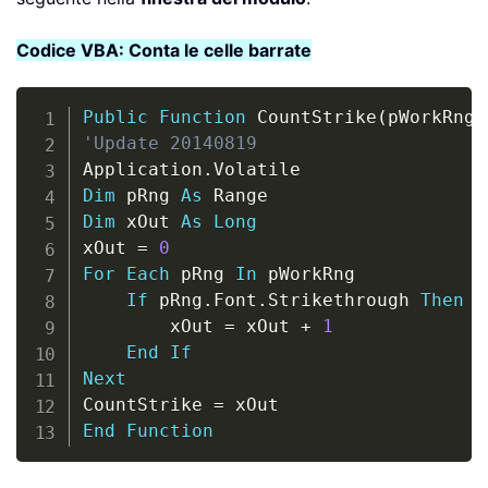
Codice VBA: Conta le celle barrate
Copy
Public
Function
 CountStrike
(
pWorkRng 
'Update 20140819
Application
.
Dim
 pRng 
As
Dim
 xOut 
As
Long
xOut 
=
0
For
Each
 pRng 
In
 pWorkRng

If
 pRng
.
Font
.
Strikethrough 
Then
        xOut 
=
 xOut 
+
1
End
If
Next
CountStrike 
=
End
Function