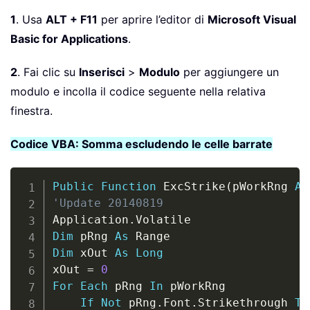
1
. Usa
ALT + F11
per aprire l’editor di
Microsoft Visual
Basic for Applications
.
2
. Fai clic su
Inserisci
>
Modulo
per aggiungere un
modulo e incolla il codice seguente nella relativa
finestra.
Codice VBA: Somma escludendo le celle barrate
Copy
Public
Function
 ExcStrike
(
pWorkRng 
As
'Update 20140819
Application
.
Dim
 pRng 
As
Dim
 xOut 
As
Long
xOut 
=
0
For
Each
 pRng 
In
 pWorkRng

If
Not
 pRng
.
Font
.
Strikethrough 
Th