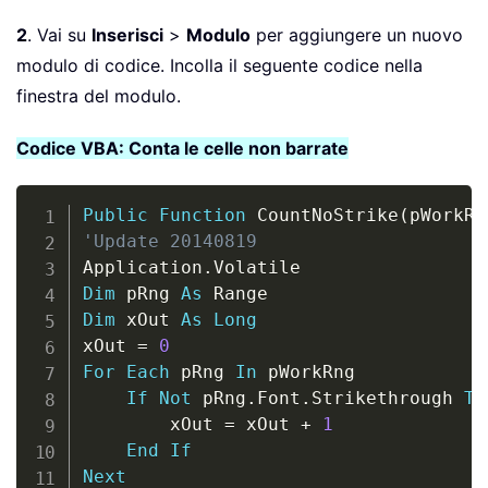
2
. Vai su
Inserisci
>
Modulo
per aggiungere un nuovo
modulo di codice. Incolla il seguente codice nella
finestra del modulo.
Codice VBA: Conta le celle non barrate
Copy
Public
Function
 CountNoStrike
(
pWorkRn
'Update 20140819
Application
.
Dim
 pRng 
As
Dim
 xOut 
As
Long
xOut 
=
0
For
Each
 pRng 
In
 pWorkRng

If
Not
 pRng
.
Font
.
Strikethrough 
Th
        xOut 
=
 xOut 
+
1
End
If
Next