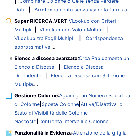
|
Combinare Colonne o Celle senza Perdere
Dati
|
Arrotondamento senza usare la formula
...
Super RICERCA.VERT
:
VLookup con Criteri
Multipli
|
VLookup con Valori Multipli
|
VLookup tra Fogli Multipli
|
Corrispondenza
approssimativa
....
Elenco a discesa avanzato
:
Crea Rapidamente un
Elenco a Discesa
|
Elenco a Discesa
Dipendente
|
Elenco a Discesa con Selezione
Multipla
....
Gestione Colonne
:
Aggiungi un Numero Specifico
di Colonne
|
Sposta Colonne
|
Attiva/Disattiva lo
Stato di Visibilità delle Colonne
Nascoste
|
Confronta Intervalli e Colonne
...
Funzionalità in Evidenza
:
Attenzione della griglia