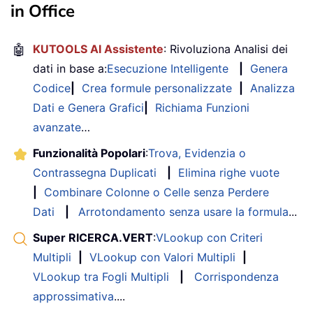
in Office
🤖
KUTOOLS AI Assistente
: Rivoluziona Analisi dei
dati in base a:
Esecuzione Intelligente
|
Genera
Codice
|
Crea formule personalizzate
|
Analizza
Dati e Genera Grafici
|
Richiama Funzioni
avanzate
…
Funzionalità Popolari
:
Trova, Evidenzia o
Contrassegna Duplicati
|
Elimina righe vuote
|
Combinare Colonne o Celle senza Perdere
Dati
|
Arrotondamento senza usare la formula
...
Super RICERCA.VERT
:
VLookup con Criteri
Multipli
|
VLookup con Valori Multipli
|
VLookup tra Fogli Multipli
|
Corrispondenza
approssimativa
....