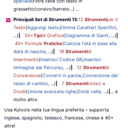
speciale
(Filtra celle con testo in
grassetto/corsivo/barrato...) ...
Principali Set di Strumenti 15
:
12
Strumenti
per il
Testo
(
Aggiungi testo
,
Elimina Caratteri Specifici
,
...)
|
50+
Tipi
di Grafico
(
Diagramma di Gantt
, ...)
|
40+ Formule
Pratiche
(
Calcola l'età in base alla
data di nascita
, ...)
|
19
Strumenti
di
Inserimento
(
Inserisci Codice QR
,
Inserisci
Immagine dal Percorso
, ...)
|
12
Strumenti
di
Conversione
(
Converti in parole
,
Conversione del
tasso di cambio
, ...)
|
7
Strumenti
Unisci e
Dividi
(
Unione avanzata righe
,
Dividi celle
, ...)
|
... e
molto altro
Usa Kutools nella tua lingua preferita – supporta
inglese, spagnolo, tedesco, francese, cinese e 40+
altre!