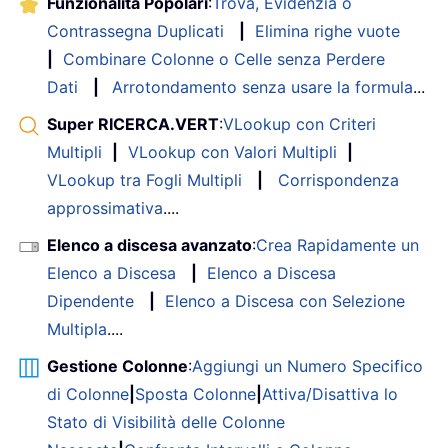
Funzionalità Popolari
:
Trova, Evidenzia o
Contrassegna Duplicati
|
Elimina righe vuote
|
Combinare Colonne o Celle senza Perdere
Dati
|
Arrotondamento senza usare la formula
...
Super RICERCA.VERT
:
VLookup con Criteri
Multipli
|
VLookup con Valori Multipli
|
VLookup tra Fogli Multipli
|
Corrispondenza
approssimativa
....
Elenco a discesa avanzato
:
Crea Rapidamente un
Elenco a Discesa
|
Elenco a Discesa
Dipendente
|
Elenco a Discesa con Selezione
Multipla
....
Gestione Colonne
:
Aggiungi un Numero Specifico
di Colonne
|
Sposta Colonne
|
Attiva/Disattiva lo
Stato di Visibilità delle Colonne