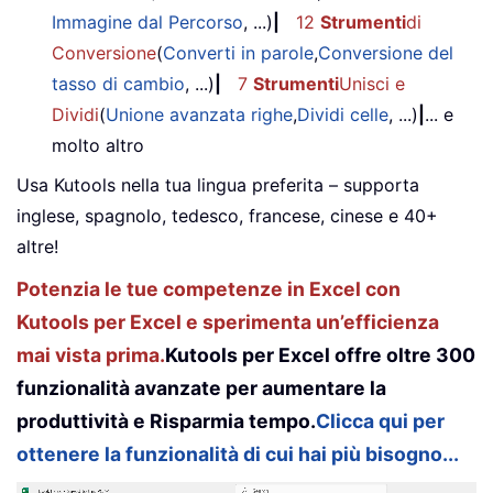
Immagine dal Percorso
, ...)
|
12
Strumenti
di
Conversione
(
Converti in parole
,
Conversione del
tasso di cambio
, ...)
|
7
Strumenti
Unisci e
Dividi
(
Unione avanzata righe
,
Dividi celle
, ...)
|
... e
molto altro
Usa Kutools nella tua lingua preferita – supporta
inglese, spagnolo, tedesco, francese, cinese e 40+
altre!
Potenzia le tue competenze in Excel con
Kutools per Excel e sperimenta un’efficienza
mai vista prima.
Kutools per Excel offre oltre 300
funzionalità avanzate per aumentare la
produttività e Risparmia tempo.
Clicca qui per
ottenere la funzionalità di cui hai più bisogno...