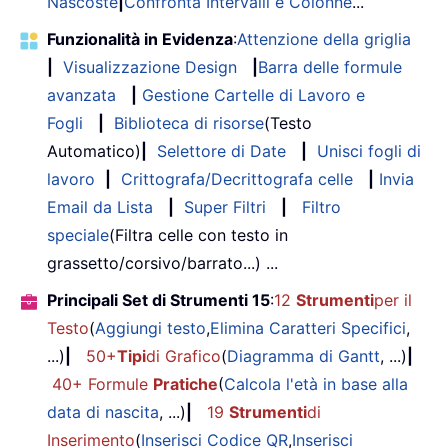
Nascoste
|
Confronta Intervalli e Colonne
...
Funzionalità in Evidenza
:
Attenzione della griglia
|
Visualizzazione Design
|
Barra delle formule
avanzata
|
Gestione Cartelle di Lavoro e
Fogli
|
Biblioteca di risorse
(Testo
Automatico)
|
Selettore di Date
|
Unisci fogli di
lavoro
|
Crittografa/Decrittografa celle
|
Invia
Email da Lista
|
Super Filtri
|
Filtro
speciale
(Filtra celle con testo in
grassetto/corsivo/barrato...) ...
Principali Set di Strumenti 15
:
12
Strumenti
per il
Testo
(
Aggiungi testo
,
Elimina Caratteri Specifici
,
...)
|
50+
Tipi
di Grafico
(
Diagramma di Gantt
, ...)
|
40+ Formule
Pratiche
(
Calcola l'età in base alla
data di nascita
, ...)
|
19
Strumenti
di
Inserimento
(
Inserisci Codice QR
,
Inserisci