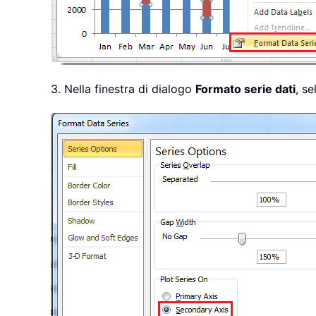
3. Nella finestra di dialogo
Formato serie dati
, s