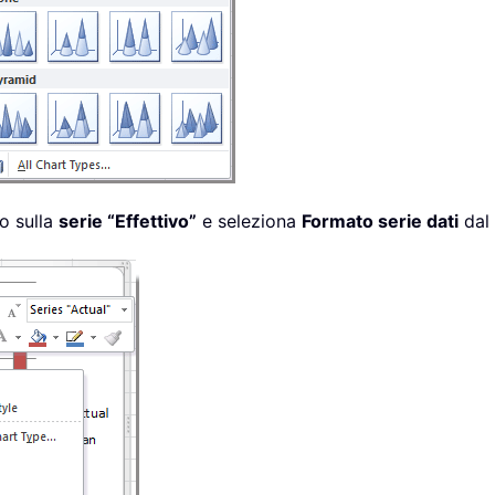
ro sulla
serie “Effettivo”
e seleziona
Formato serie dati
dal 