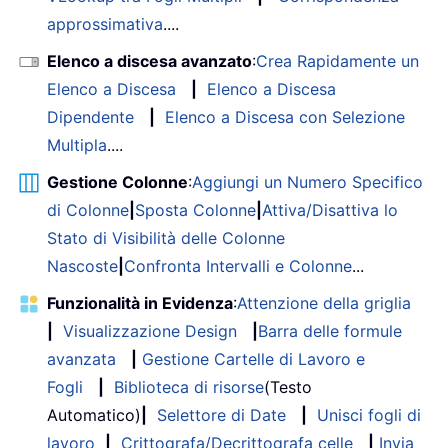
approssimativa
....
Elenco a discesa avanzato
:
Crea Rapidamente un
Elenco a Discesa
|
Elenco a Discesa
Dipendente
|
Elenco a Discesa con Selezione
Multipla
....
Gestione Colonne
:
Aggiungi un Numero Specifico
di Colonne
|
Sposta Colonne
|
Attiva/Disattiva lo
Stato di Visibilità delle Colonne
Nascoste
|
Confronta Intervalli e Colonne
...
Funzionalità in Evidenza
:
Attenzione della griglia
|
Visualizzazione Design
|
Barra delle formule
avanzata
|
Gestione Cartelle di Lavoro e
Fogli
|
Biblioteca di risorse
(Testo
Automatico)
|
Selettore di Date
|
Unisci fogli di
lavoro
|
Crittografa/Decrittografa celle
|
Invia