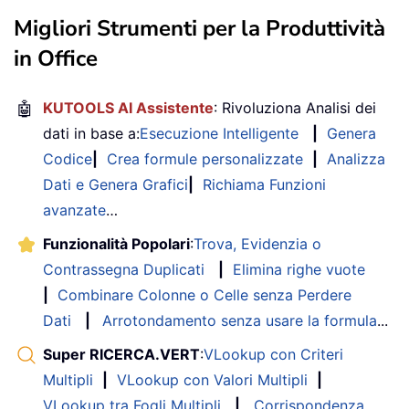
Migliori Strumenti per la Produttività
in Office
🤖
KUTOOLS AI Assistente
: Rivoluziona Analisi dei
dati in base a:
Esecuzione Intelligente
|
Genera
Codice
|
Crea formule personalizzate
|
Analizza
Dati e Genera Grafici
|
Richiama Funzioni
avanzate
…
Funzionalità Popolari
:
Trova, Evidenzia o
Contrassegna Duplicati
|
Elimina righe vuote
|
Combinare Colonne o Celle senza Perdere
Dati
|
Arrotondamento senza usare la formula
...
Super RICERCA.VERT
:
VLookup con Criteri
Multipli
|
VLookup con Valori Multipli
|
VLookup tra Fogli Multipli
|
Corrispondenza