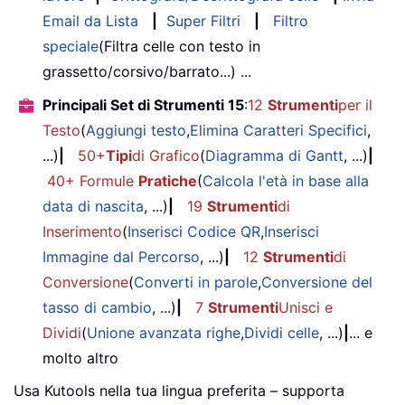
Email da Lista
|
Super Filtri
|
Filtro
speciale
(Filtra celle con testo in
grassetto/corsivo/barrato...) ...
Principali Set di Strumenti 15
:
12
Strumenti
per il
Testo
(
Aggiungi testo
,
Elimina Caratteri Specifici
,
...)
|
50+
Tipi
di Grafico
(
Diagramma di Gantt
, ...)
|
40+ Formule
Pratiche
(
Calcola l'età in base alla
data di nascita
, ...)
|
19
Strumenti
di
Inserimento
(
Inserisci Codice QR
,
Inserisci
Immagine dal Percorso
, ...)
|
12
Strumenti
di
Conversione
(
Converti in parole
,
Conversione del
tasso di cambio
, ...)
|
7
Strumenti
Unisci e
Dividi
(
Unione avanzata righe
,
Dividi celle
, ...)
|
... e
molto altro
Usa Kutools nella tua lingua preferita – supporta