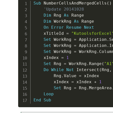
Sub
 NumberCellsAndMergedCells
(
)
'Update 20141028
Dim
 Rng 
As
 Range

Dim
 WorkRng 
As
 Range

On
Error
Resume
Next
	xTitleId 
=
"KutoolsforExcel
Set
 WorkRng 
=
 Application
.
S
Set
 WorkRng 
=
 Application
.
I
Set
 WorkRng 
=
 WorkRng
.
Colum
	xIndex 
=
1
Set
 Rng 
=
 WorkRng
.
Range
(
"A1
Do
While
Not
 Intersect
(
Rng
,
		Rng
.
Value 
=
 xIndex

		xIndex 
=
 xIndex 
+
1
Set
 Rng 
=
 Rng
.
MergeArea
Loop
End
Sub