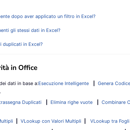
te dopo aver applicato un filtro in Excel?
ti gli stessi dati in Excel?
 duplicati in Excel?
ità in Office
dei dati in base a:
Esecuzione Intelligente
|
Genera Codic
…
trassegna Duplicati
|
Elimina righe vuote
|
Combinare Co
ltipli
|
VLookup con Valori Multipli
|
VLookup tra Fogli 