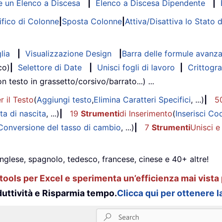
 un Elenco a Discesa
|
Elenco a Discesa Dipendente
|
fico di Colonne
|
Sposta Colonne
|
Attiva/Disattiva lo Stato 
lia
|
Visualizzazione Design
|
Barra delle formule avanz
co)
|
Selettore di Date
|
Unisci fogli di lavoro
|
Crittogra
on testo in grassetto/corsivo/barrato...) ...
r il Testo
(
Aggiungi testo
,
Elimina Caratteri Specifici
, ...)
|
5
ta di nascita
, ...)
|
19
Strumenti
di Inserimento
(
Inserisci Co
Conversione del tasso di cambio
, ...)
|
7
Strumenti
Unisci e
inglese, spagnolo, tedesco, francese, cinese e 40+ altre!
ools per Excel e sperimenta un’efficienza mai vista 
uttività e Risparmia tempo.
Clicca qui per ottenere la