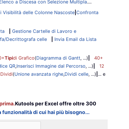
Elenco a Discesa con Selezione Multipla
....
di Visibilità delle Colonne Nascoste
|
Confronta
ata
|
Gestione Cartelle di Lavoro e
fa/Decrittografa celle
|
Invia Email da Lista
0+
Tipi
di Grafico
(
Diagramma di Gantt
, ...)
|
40+
dice QR
,
Inserisci Immagine dal Percorso
, ...)
|
12
 Dividi
(
Unione avanzata righe
,
Dividi celle
, ...)
|
... e
prima.
Kutools per Excel offre oltre 300
 funzionalità di cui hai più bisogno...