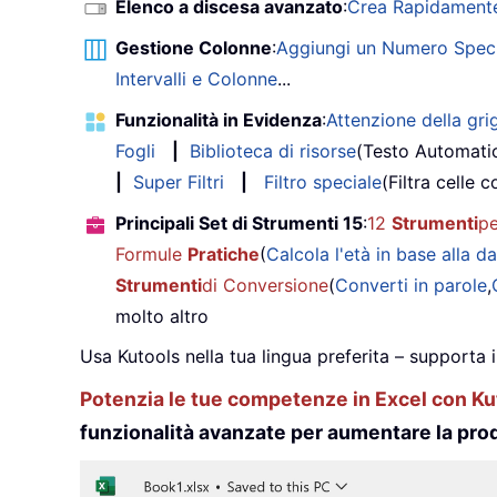
Elenco a discesa avanzato
:
Crea Rapidamente
Gestione Colonne
:
Aggiungi un Numero Speci
Intervalli e Colonne
...
Funzionalità in Evidenza
:
Attenzione della grig
Fogli
|
Biblioteca di risorse
(Testo Automati
|
Super Filtri
|
Filtro speciale
(Filtra celle c
Principali Set di Strumenti 15
:
12
Strumenti
pe
Formule
Pratiche
(
Calcola l'età in base alla da
Strumenti
di Conversione
(
Converti in parole
,
molto altro
Usa Kutools nella tua lingua preferita – supporta 
Potenzia le tue competenze in Excel con Kut
funzionalità avanzate per aumentare la prod