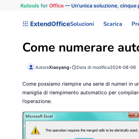
Kutools
for
Office
— Un'unica soluzione, cinque p
ExtendOffice
Soluzioni
Scarica
Pr
Come numerare autom
Autore
Xiaoyang
•
Data di modifica
2024-08-06
Come possiamo riempire una serie di numeri in un 
maniglia di riempimento automatico per compilare
l’operazione.