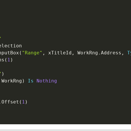
"
election

nputBox
(
"Range"
,
 xTitleId
,
 WorkRng
.
Address
,
T
ns
(
1
)
"
)
 WorkRng
)
Is
Nothing
.
Offset
(
1
)