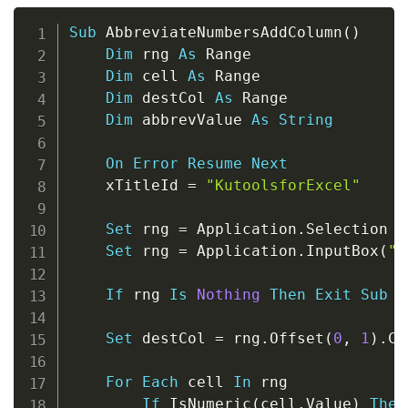
Copy
Sub
 AbbreviateNumbersAddColumn
(
)
Dim
 rng 
As
 Range

Dim
 cell 
As
 Range

Dim
 destCol 
As
 Range

Dim
 abbrevValue 
As
String
On
Error
Resume
Next
    xTitleId 
=
"KutoolsforExcel"
Set
 rng 
=
 Application
.
Selection

Set
 rng 
=
 Application
.
InputBox
(
"S
If
 rng 
Is
Nothing
Then
Exit
Sub
Set
 destCol 
=
 rng
.
Offset
(
0
,
1
)
.
Co
For
Each
 cell 
In
 rng

If
 IsNumeric
(
cell
.
Value
)
Then