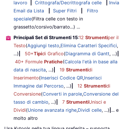
lavoro
|
Crittografa/Decrittografa celle
|
Invia
Email da Lista
|
Super Filtri
|
Filtro
speciale
(Filtra celle con testo in
grassetto/corsivo/barrato...) ...
Principali Set di Strumenti 15
:
12
Strumenti
per il
Testo
(
Aggiungi testo
,
Elimina Caratteri Specifici
,
...)
|
50+
Tipi
di Grafico
(
Diagramma di Gantt
, ...)
|
40+ Formule
Pratiche
(
Calcola l'età in base alla
data di nascita
, ...)
|
19
Strumenti
di
Inserimento
(
Inserisci Codice QR
,
Inserisci
Immagine dal Percorso
, ...)
|
12
Strumenti
di
Conversione
(
Converti in parole
,
Conversione del
tasso di cambio
, ...)
|
7
Strumenti
Unisci e
Dividi
(
Unione avanzata righe
,
Dividi celle
, ...)
|
... e
molto altro
Usa Kutools nella tua lingua preferita – supporta