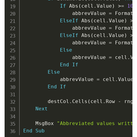
If
 Abs
(
cell
.
Value
)
>
=
100
                abbrevValue 
=
 Format
(
ElseIf
 Abs
(
cell
.
Value
)
>
=
                abbrevValue 
=
 Format
(
ElseIf
 Abs
(
cell
.
Value
)
>
=
                abbrevValue 
=
 Format
(
Else
                abbrevValue 
=
 cell
.
Va
End
If
Else
            abbrevValue 
=
 cell
.
Value

End
If
        destCol
.
Cells
(
cell
.
Row 
-
 rng
.
Next
    MsgBox 
"Abbreviated values writte
End
Sub