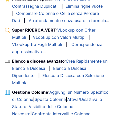
Contrassegna Duplicati
|
Elimina righe vuote
|
Combinare Colonne o Celle senza Perdere
Dati
|
Arrotondamento senza usare la formula
...
Super RICERCA.VERT
:
VLookup con Criteri
Multipli
|
VLookup con Valori Multipli
|
VLookup tra Fogli Multipli
|
Corrispondenza
approssimativa
....
Elenco a discesa avanzato
:
Crea Rapidamente un
Elenco a Discesa
|
Elenco a Discesa
Dipendente
|
Elenco a Discesa con Selezione
Multipla
....
Gestione Colonne
:
Aggiungi un Numero Specifico
di Colonne
|
Sposta Colonne
|
Attiva/Disattiva lo
Stato di Visibilità delle Colonne
Nascoste
|
Confronta Intervalli e Colonne
...