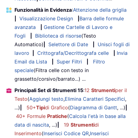
Funzionalità in Evidenza
:
Attenzione della griglia
|
Visualizzazione Design
|
Barra delle formule
avanzata
|
Gestione Cartelle di Lavoro e
Fogli
|
Biblioteca di risorse
(Testo
Automatico)
|
Selettore di Date
|
Unisci fogli di
lavoro
|
Crittografa/Decrittografa celle
|
Invia
Email da Lista
|
Super Filtri
|
Filtro
speciale
(Filtra celle con testo in
grassetto/corsivo/barrato...) ...
Principali Set di Strumenti 15
:
12
Strumenti
per il
Testo
(
Aggiungi testo
,
Elimina Caratteri Specifici
,
...)
|
50+
Tipi
di Grafico
(
Diagramma di Gantt
, ...)
|
40+ Formule
Pratiche
(
Calcola l'età in base alla
data di nascita
, ...)
|
19
Strumenti
di
Inserimento
(
Inserisci Codice QR
,
Inserisci