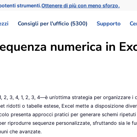
otenti strumenti.
Ottenere di più con meno sforzo.
ezzi
Consigli per l'ufficio (5300)
Supporto
Ce
equenza numerica in Exc
, 3, 4, 1, 2, 3, 4—è un’ottima strategia per organizzare i d
set ridotti o tabelle estese, Excel mette a disposizione dive
colo presenta approcci pratici per generare schemi ripetuti 
ni per riprodurre sequenze personalizzate, sfruttando sia le f
muni che avanzate.