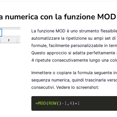
za numerica con la funzione MOD
La funzione MOD è uno strumento flessibile
automatizzare la ripetizione su ampi set di 
formule, facilmente personalizzabile in ter
Questo approccio si adatta perfettamente a
4 ripetute consecutivamente lungo una col
Immettere o copiare la formula seguente in 
sequenza numerica, quindi trascinarla vers
consecutivi. Vedere lo screenshot:
=
MOD
(
ROW
(
)
-
1
,
4
)
+
1