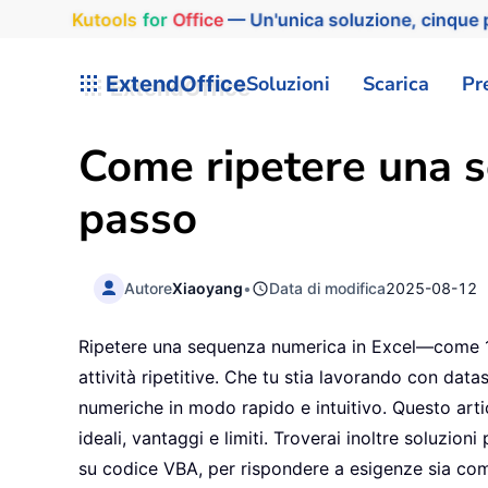
Kutools
for
Office
— Un'unica soluzione, cinque p
ExtendOffice
Soluzioni
Scarica
Pr
Come ripetere una s
passo
Autore
Xiaoyang
•
Data di modifica
2025-08-12
Ripetere una sequenza numerica in Excel—come 1, 2
attività ripetitive. Che tu stia lavorando con data
numeriche in modo rapido e intuitivo. Questo arti
ideali, vantaggi e limiti. Troverai inoltre soluzio
su codice VBA, per rispondere a esigenze sia co