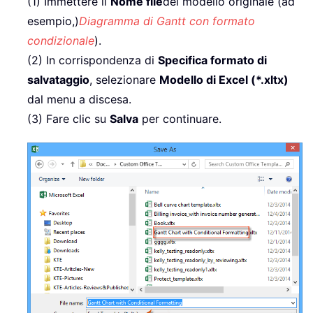
(1) Immettere il
Nome file
del modello originale (ad
esempio,)
Diagramma di Gantt con formato
condizionale
).
(2) In corrispondenza di
Specifica formato di
salvataggio
, selezionare
Modello di Excel (*.xltx)
dal menu a discesa.
(3) Fare clic su
Salva
per continuare.