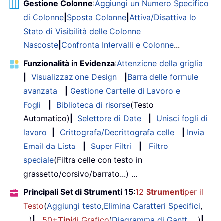
Gestione Colonne
:
Aggiungi un Numero Specifico
di Colonne
|
Sposta Colonne
|
Attiva/Disattiva lo
Stato di Visibilità delle Colonne
Nascoste
|
Confronta Intervalli e Colonne
...
Funzionalità in Evidenza
:
Attenzione della griglia
|
Visualizzazione Design
|
Barra delle formule
avanzata
|
Gestione Cartelle di Lavoro e
Fogli
|
Biblioteca di risorse
(Testo
Automatico)
|
Selettore di Date
|
Unisci fogli di
lavoro
|
Crittografa/Decrittografa celle
|
Invia
Email da Lista
|
Super Filtri
|
Filtro
speciale
(Filtra celle con testo in
grassetto/corsivo/barrato...) ...
Principali Set di Strumenti 15
:
12
Strumenti
per il
Testo
(
Aggiungi testo
,
Elimina Caratteri Specifici
,
...)
|
50+
Tipi
di Grafico
(
Diagramma di Gantt
, ...)
|