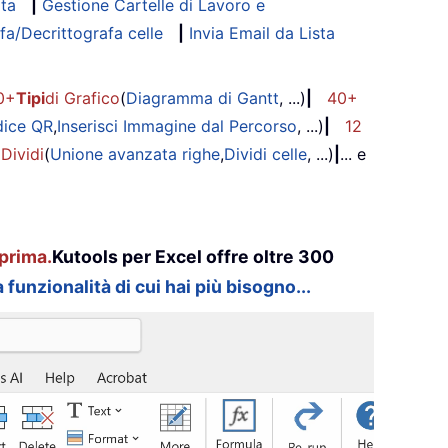
ata
|
Gestione Cartelle di Lavoro e
fa/Decrittografa celle
|
Invia Email da Lista
0+
Tipi
di Grafico
(
Diagramma di Gantt
, ...)
|
40+
dice QR
,
Inserisci Immagine dal Percorso
, ...)
|
12
 Dividi
(
Unione avanzata righe
,
Dividi celle
, ...)
|
... e
prima.
Kutools per Excel offre oltre 300
 funzionalità di cui hai più bisogno...