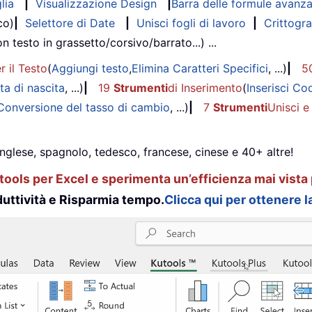
lia
|
Visualizzazione Design
|
Barra delle formule avanz
co)
|
Selettore di Date
|
Unisci fogli di lavoro
|
Crittogra
on testo in grassetto/corsivo/barrato...) ...
r il Testo
(
Aggiungi testo
,
Elimina Caratteri Specifici
, ...)
|
5
ta di nascita
, ...)
|
19
Strumenti
di Inserimento
(
Inserisci Co
Conversione del tasso di cambio
, ...)
|
7
Strumenti
Unisci e
inglese, spagnolo, tedesco, francese, cinese e 40+ altre!
ools per Excel e sperimenta un’efficienza mai vista 
uttività e Risparmia tempo.
Clicca qui per ottenere la