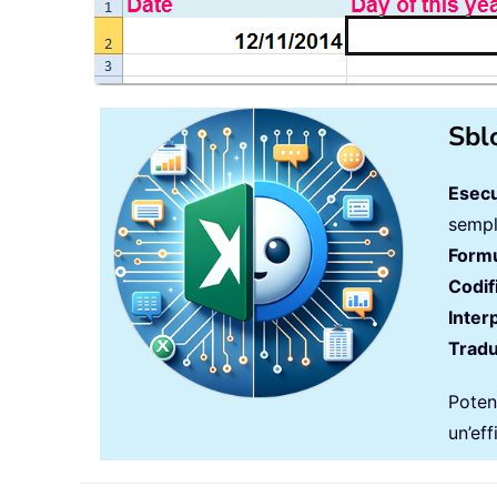
Sbl
Esecu
sempli
Formu
Codif
Inter
Tradu
Potenz
un’ef