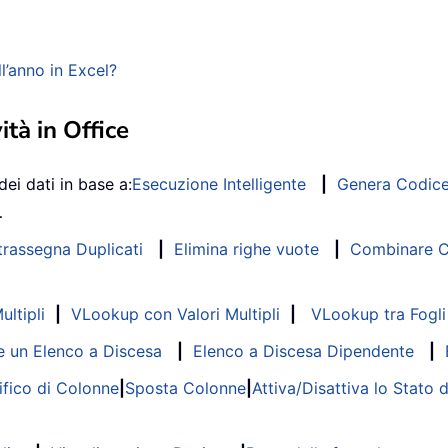
l’anno in Excel?
ità in Office
dei dati in base a:
Esecuzione Intelligente
|
Genera Codic
…
trassegna Duplicati
|
Elimina righe vuote
|
Combinare Co
ltipli
|
VLookup con Valori Multipli
|
VLookup tra Fogli 
 un Elenco a Discesa
|
Elenco a Discesa Dipendente
|
fico di Colonne
|
Sposta Colonne
|
Attiva/Disattiva lo Stato 