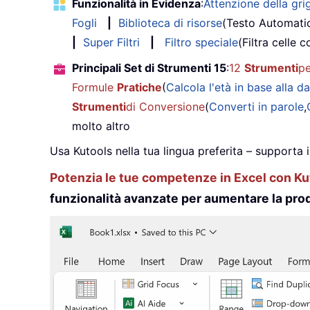
Funzionalità in Evidenza
:
Attenzione della grig
Fogli
|
Biblioteca di risorse
(Testo Automati
|
Super Filtri
|
Filtro speciale
(Filtra celle c
Principali Set di Strumenti 15
:
12
Strumenti
pe
Formule
Pratiche
(
Calcola l'età in base alla da
Strumenti
di Conversione
(
Converti in parole
,
molto altro
Usa Kutools nella tua lingua preferita – supporta 
Potenzia le tue competenze in Excel con Kut
funzionalità avanzate per aumentare la prod