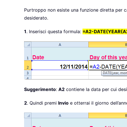
Purtroppo non esiste una funzione diretta per ca
desiderato.
1
. Inserisci questa formula:
=A2-DATE(YEAR(A2
Suggerimento
:
A2
contiene la data per cui desid
2
. Quindi premi
Invio
e otterrai il giorno dell’an