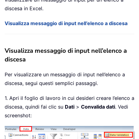
discesa in Excel.
Visualizza messaggio di input nell’elenco a discesa
Visualizza messaggio di input nell’elenco a
discesa
Per visualizzare un messaggio di input nell’elenco a
discesa, segui questi semplici passaggi.
1. Apri il foglio di lavoro in cui desideri creare l’elenco a
discesa, quindi fai clic su
Dati
>
Convalida dati
. Vedi
screenshot: