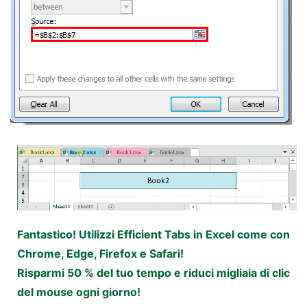
Fantastico! Utilizzi Efficient Tabs in Excel come con
Chrome, Edge, Firefox e Safari!
Risparmi 50 % del tuo tempo e riduci migliaia di clic
del mouse ogni giorno!