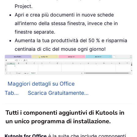
Project.
Apri e crea più documenti in nuove schede
all’interno della stessa finestra, invece che in
finestre separate.
Aumenta la tua produttività del 50 % e risparmia
centinaia di clic del mouse ogni giorno!
Maggiori dettagli su Office
Tab...
Scarica Gratuitamente...
Tutti i componenti aggiuntivi di Kutools in
un unico programma di installazione.
Kutools for Office
è la suite che include componenti