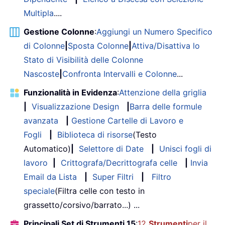
Multipla
....
Gestione Colonne
:
Aggiungi un Numero Specifico
di Colonne
|
Sposta Colonne
|
Attiva/Disattiva lo
Stato di Visibilità delle Colonne
Nascoste
|
Confronta Intervalli e Colonne
...
Funzionalità in Evidenza
:
Attenzione della griglia
|
Visualizzazione Design
|
Barra delle formule
avanzata
|
Gestione Cartelle di Lavoro e
Fogli
|
Biblioteca di risorse
(Testo
Automatico)
|
Selettore di Date
|
Unisci fogli di
lavoro
|
Crittografa/Decrittografa celle
|
Invia
Email da Lista
|
Super Filtri
|
Filtro
speciale
(Filtra celle con testo in
grassetto/corsivo/barrato...) ...
Principali Set di Strumenti 15
:
12
Strumenti
per il