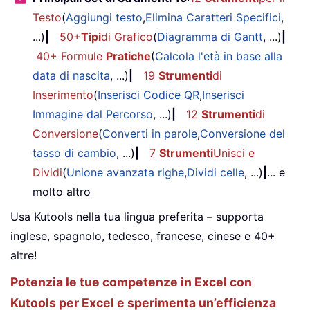
Testo
(
Aggiungi testo
,
Elimina Caratteri Specifici
,
...)
|
50+
Tipi
di Grafico
(
Diagramma di Gantt
, ...)
|
40+ Formule
Pratiche
(
Calcola l'età in base alla
data di nascita
, ...)
|
19
Strumenti
di
Inserimento
(
Inserisci Codice QR
,
Inserisci
Immagine dal Percorso
, ...)
|
12
Strumenti
di
Conversione
(
Converti in parole
,
Conversione del
tasso di cambio
, ...)
|
7
Strumenti
Unisci e
Dividi
(
Unione avanzata righe
,
Dividi celle
, ...)
|
... e
molto altro
Usa Kutools nella tua lingua preferita – supporta
inglese, spagnolo, tedesco, francese, cinese e 40+
altre!
Potenzia le tue competenze in Excel con
Kutools per Excel e sperimenta un’efficienza