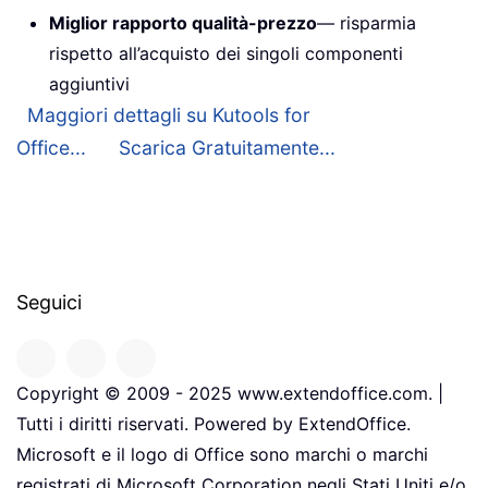
Miglior rapporto qualità-prezzo
— risparmia
rispetto all’acquisto dei singoli componenti
aggiuntivi
Maggiori dettagli su Kutools for
Office...
Scarica Gratuitamente...
Seguici
Copyright © 2009 - 2025 www.extendoffice.com. |
Tutti i diritti riservati. Powered by ExtendOffice.
Microsoft e il logo di Office sono marchi o marchi
registrati di Microsoft Corporation negli Stati Uniti e/o