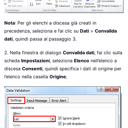
Nota
: Per gli elenchi a discesa già creati in
precedenza, seleziona e fai clic su
Dati
>
Convalida
dati
, quindi passa al passaggio 3.
2. Nella finestra di dialogo
Convalida dati
, fai clic sulla
scheda
Impostazioni
, seleziona
Elenco
nell’elenco a
discesa
Consenti
, quindi specifica i dati di origine per
l’elenco nella casella
Origine
;