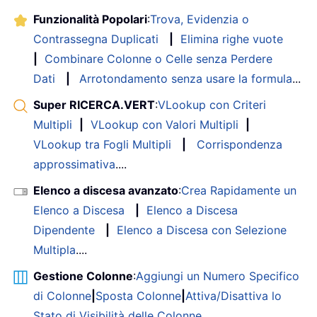
Funzionalità Popolari
:
Trova, Evidenzia o
Contrassegna Duplicati
|
Elimina righe vuote
|
Combinare Colonne o Celle senza Perdere
Dati
|
Arrotondamento senza usare la formula
...
Super RICERCA.VERT
:
VLookup con Criteri
Multipli
|
VLookup con Valori Multipli
|
VLookup tra Fogli Multipli
|
Corrispondenza
approssimativa
....
Elenco a discesa avanzato
:
Crea Rapidamente un
Elenco a Discesa
|
Elenco a Discesa
Dipendente
|
Elenco a Discesa con Selezione
Multipla
....
Gestione Colonne
:
Aggiungi un Numero Specifico
di Colonne
|
Sposta Colonne
|
Attiva/Disattiva lo
Stato di Visibilità delle Colonne