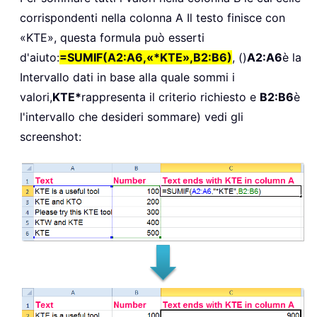
corrispondenti nella colonna A Il testo finisce con
«KTE», questa formula può esserti
d'aiuto:
=SUMIF(A2:A6,«*KTE»,B2:B6)
, ()
A2:A6
è la
Intervallo dati in base alla quale sommi i
valori,
KTE*
rappresenta il criterio richiesto e
B2:B6
è
l'intervallo che desideri sommare) vedi gli
screenshot: