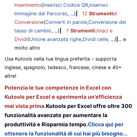
Inserimento
(
Inserisci Codice QR
,
Inserisci
Immagine dal Percorso
, ...)
|
12
Strumenti
di
Conversione
(
Converti in parole
,
Conversione del
tasso di cambio
, ...)
|
7
Strumenti
Unisci e
Dividi
(
Unione avanzata righe
,
Dividi celle
, ...)
|
... e
molto altro
Usa Kutools nella tua lingua preferita – supporta
inglese, spagnolo, tedesco, francese, cinese e 40+
altre!
Potenzia le tue competenze in Excel con
Kutools per Excel e sperimenta un’efficienza
mai vista prima.
Kutools per Excel offre oltre 300
funzionalità avanzate per aumentare la
produttività e Risparmia tempo.
Clicca qui per
ottenere la funzionalità di cui hai più bisogno...