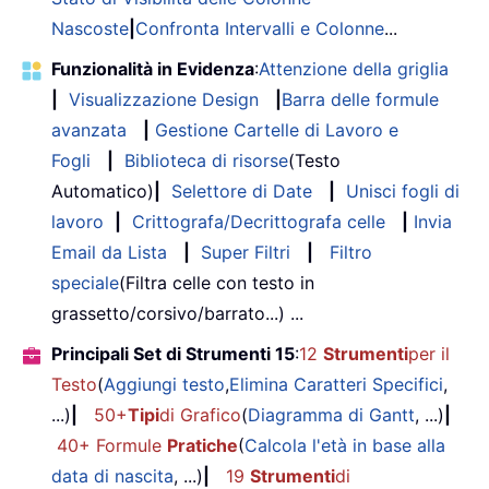
Nascoste
|
Confronta Intervalli e Colonne
...
Funzionalità in Evidenza
:
Attenzione della griglia
|
Visualizzazione Design
|
Barra delle formule
avanzata
|
Gestione Cartelle di Lavoro e
Fogli
|
Biblioteca di risorse
(Testo
Automatico)
|
Selettore di Date
|
Unisci fogli di
lavoro
|
Crittografa/Decrittografa celle
|
Invia
Email da Lista
|
Super Filtri
|
Filtro
speciale
(Filtra celle con testo in
grassetto/corsivo/barrato...) ...
Principali Set di Strumenti 15
:
12
Strumenti
per il
Testo
(
Aggiungi testo
,
Elimina Caratteri Specifici
,
...)
|
50+
Tipi
di Grafico
(
Diagramma di Gantt
, ...)
|
40+ Formule
Pratiche
(
Calcola l'età in base alla
data di nascita
, ...)
|
19
Strumenti
di