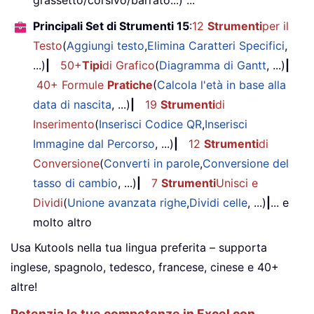
grassetto/corsivo/barrato...) ...
Principali Set di Strumenti 15
:
12
Strumenti
per il
Testo
(
Aggiungi testo
,
Elimina Caratteri Specifici
,
...)
|
50+
Tipi
di Grafico
(
Diagramma di Gantt
, ...)
|
40+ Formule
Pratiche
(
Calcola l'età in base alla
data di nascita
, ...)
|
19
Strumenti
di
Inserimento
(
Inserisci Codice QR
,
Inserisci
Immagine dal Percorso
, ...)
|
12
Strumenti
di
Conversione
(
Converti in parole
,
Conversione del
tasso di cambio
, ...)
|
7
Strumenti
Unisci e
Dividi
(
Unione avanzata righe
,
Dividi celle
, ...)
|
... e
molto altro
Usa Kutools nella tua lingua preferita – supporta
inglese, spagnolo, tedesco, francese, cinese e 40+
altre!
Potenzia le tue competenze in Excel con