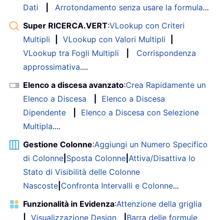
Dati
|
Arrotondamento senza usare la formula
...
Super RICERCA.VERT
:
VLookup con Criteri
Multipli
|
VLookup con Valori Multipli
|
VLookup tra Fogli Multipli
|
Corrispondenza
approssimativa
....
Elenco a discesa avanzato
:
Crea Rapidamente un
Elenco a Discesa
|
Elenco a Discesa
Dipendente
|
Elenco a Discesa con Selezione
Multipla
....
Gestione Colonne
:
Aggiungi un Numero Specifico
di Colonne
|
Sposta Colonne
|
Attiva/Disattiva lo
Stato di Visibilità delle Colonne
Nascoste
|
Confronta Intervalli e Colonne
...
Funzionalità in Evidenza
:
Attenzione della griglia
|
Visualizzazione Design
|
Barra delle formule