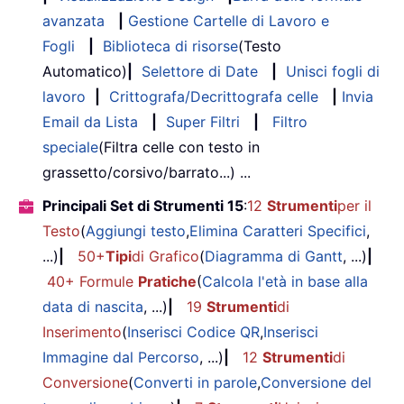
avanzata
|
Gestione Cartelle di Lavoro e
Fogli
|
Biblioteca di risorse
(Testo
Automatico)
|
Selettore di Date
|
Unisci fogli di
lavoro
|
Crittografa/Decrittografa celle
|
Invia
Email da Lista
|
Super Filtri
|
Filtro
speciale
(Filtra celle con testo in
grassetto/corsivo/barrato...) ...
Principali Set di Strumenti 15
:
12
Strumenti
per il
Testo
(
Aggiungi testo
,
Elimina Caratteri Specifici
,
...)
|
50+
Tipi
di Grafico
(
Diagramma di Gantt
, ...)
|
40+ Formule
Pratiche
(
Calcola l'età in base alla
data di nascita
, ...)
|
19
Strumenti
di
Inserimento
(
Inserisci Codice QR
,
Inserisci
Immagine dal Percorso
, ...)
|
12
Strumenti
di
Conversione
(
Converti in parole
,
Conversione del