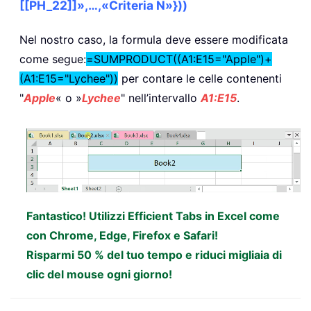
[[PH_22]]»,…,«Criteria N»}))
Nel nostro caso, la formula deve essere modificata
come segue:
=SUMPRODUCT((A1:E15="Apple")+
(A1:E15="Lychee"))
per contare le celle contenenti
"
Apple
« o »
Lychee
" nell’intervallo
A1:E15
.
Fantastico! Utilizzi Efficient Tabs in Excel come
con Chrome, Edge, Firefox e Safari!
Risparmi 50 % del tuo tempo e riduci migliaia di
clic del mouse ogni giorno!