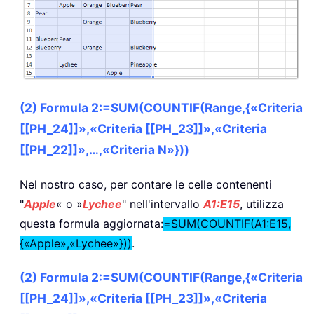
(2) Formula 2:=SUM(COUNTIF(Range,{«Criteria
[[PH_24]]»,«Criteria [[PH_23]]»,«Criteria
[[PH_22]]»,…,«Criteria N»}))
Nel nostro caso, per contare le celle contenenti
"
Apple
« o »
Lychee
" nell'intervallo
A1:E15
, utilizza
questa formula aggiornata:
=SUM(COUNTIF(A1:E15,
{«Apple»,«Lychee»}))
.
(2) Formula 2:=SUM(COUNTIF(Range,{«Criteria
[[PH_24]]»,«Criteria [[PH_23]]»,«Criteria