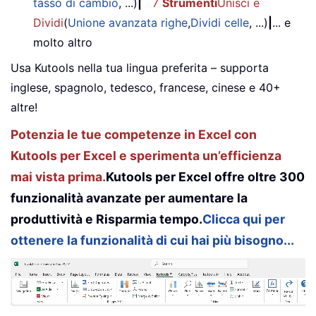
tasso di cambio
, ...)
|
7
Strumenti
Unisci e
Dividi
(
Unione avanzata righe
,
Dividi celle
, ...)
|
... e
molto altro
Usa Kutools nella tua lingua preferita – supporta
inglese, spagnolo, tedesco, francese, cinese e 40+
altre!
Potenzia le tue competenze in Excel con
Kutools per Excel e sperimenta un’efficienza
mai vista prima.
Kutools per Excel offre oltre 300
funzionalità avanzate per aumentare la
produttività e Risparmia tempo.
Clicca qui per
ottenere la funzionalità di cui hai più bisogno...