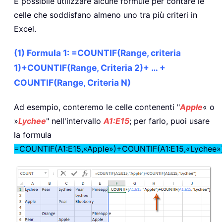
È possibile utilizzare alcune formule per contare le
celle che soddisfano almeno uno tra più criteri in
Excel.
(1) Formula 1: =COUNTIF(Range, criteria
1)+COUNTIF(Range, Criteria 2)+ … +
COUNTIF(Range, Criteria N)
Ad esempio, conteremo le celle contenenti "
Apple
« o
»
Lychee
" nell'intervallo
A1:E15
; per farlo, puoi usare
la formula
=COUNTIF(A1:E15,«Apple»)+COUNTIF(A1:E15,«Lychee»