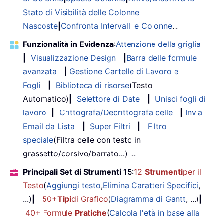
Stato di Visibilità delle Colonne
Nascoste
|
Confronta Intervalli e Colonne
...
Funzionalità in Evidenza
:
Attenzione della griglia
|
Visualizzazione Design
|
Barra delle formule
avanzata
|
Gestione Cartelle di Lavoro e
Fogli
|
Biblioteca di risorse
(Testo
Automatico)
|
Selettore di Date
|
Unisci fogli di
lavoro
|
Crittografa/Decrittografa celle
|
Invia
Email da Lista
|
Super Filtri
|
Filtro
speciale
(Filtra celle con testo in
grassetto/corsivo/barrato...) ...
Principali Set di Strumenti 15
:
12
Strumenti
per il
Testo
(
Aggiungi testo
,
Elimina Caratteri Specifici
,
...)
|
50+
Tipi
di Grafico
(
Diagramma di Gantt
, ...)
|
40+ Formule
Pratiche
(
Calcola l'età in base alla