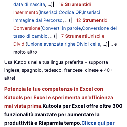
data di nascita
, ...)
|
19
Strumenti
di
Inserimento
(
Inserisci Codice QR
,
Inserisci
Immagine dal Percorso
, ...)
|
12
Strumenti
di
Conversione
(
Converti in parole
,
Conversione del
tasso di cambio
, ...)
|
7
Strumenti
Unisci e
Dividi
(
Unione avanzata righe
,
Dividi celle
, ...)
|
... e
molto altro
Usa Kutools nella tua lingua preferita – supporta
inglese, spagnolo, tedesco, francese, cinese e 40+
altre!
Potenzia le tue competenze in Excel con
Kutools per Excel e sperimenta un’efficienza
mai vista prima.
Kutools per Excel offre oltre 300
funzionalità avanzate per aumentare la
produttività e Risparmia tempo.
Clicca qui per