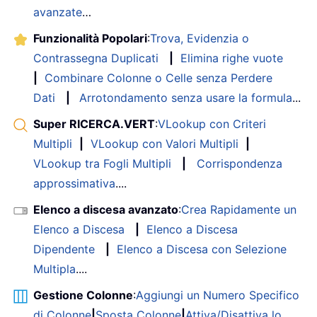
avanzate
…
Funzionalità Popolari
:
Trova, Evidenzia o
Contrassegna Duplicati
|
Elimina righe vuote
|
Combinare Colonne o Celle senza Perdere
Dati
|
Arrotondamento senza usare la formula
...
Super RICERCA.VERT
:
VLookup con Criteri
Multipli
|
VLookup con Valori Multipli
|
VLookup tra Fogli Multipli
|
Corrispondenza
approssimativa
....
Elenco a discesa avanzato
:
Crea Rapidamente un
Elenco a Discesa
|
Elenco a Discesa
Dipendente
|
Elenco a Discesa con Selezione
Multipla
....
Gestione Colonne
:
Aggiungi un Numero Specifico
di Colonne
|
Sposta Colonne
|
Attiva/Disattiva lo