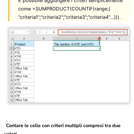
È possibile aggiungere i criteri semplicemente
come
=SUMPRODUCT(COUNTIF(range,{
"criteria1";"criteria2";"criteria3";"criteria4"…})).
Contare le celle con criteri multipli compresi tra due
valori