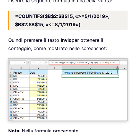
Inserire la seguente formula in una cella vuota:
=COUNTIFS($B$2:$B$15, «>=5/1/2019»,
$B$2:$B$15, «<=8/1/2019»)
Quindi premere il tasto
Invio
per ottenere il
conteggio, come mostrato nello screenshot:
Nota
: Nella formula precedente: