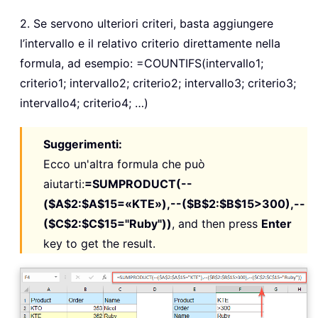
2. Se servono ulteriori criteri, basta aggiungere
l’intervallo e il relativo criterio direttamente nella
formula, ad esempio: =COUNTIFS(intervallo1;
criterio1; intervallo2; criterio2; intervallo3; criterio3;
intervallo4; criterio4; …)
Suggerimenti:
Ecco un'altra formula che può
aiutarti:
=SUMPRODUCT(--
($A$2:$A$15=«KTE»),--($B$2:$B$15>300),--
($C$2:$C$15="Ruby"))
, and then press
Enter
key to get the result.