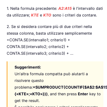
1. Nella formula precedente:
A2:A15
è l'intervallo dati
da utilizzare;
KTE
e
KTO
sono i criteri da contare.
2. Se si desidera contare più di due criteri nella
stessa colonna, basta utilizzare semplicemente
=CONTA.SE(intervallo1; criterio1) +
CONTA.SE(intervallo2; criterio2) +
CONTA.SE(intervallo3; criterio3) + …
Suggerimenti:
Un'altra formula compatta può aiutarti a
risolvere questo
problema:
=SUMPRODUCT(COUNTIF($A$2:$A$15
{«KTE»;«KTO»}))
, and then press
Enter
key to
get the result.