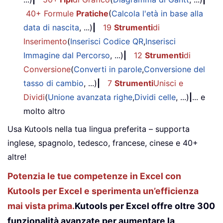
40+ Formule
Pratiche
(
Calcola l'età in base alla
data di nascita
, ...)
|
19
Strumenti
di
Inserimento
(
Inserisci Codice QR
,
Inserisci
Immagine dal Percorso
, ...)
|
12
Strumenti
di
Conversione
(
Converti in parole
,
Conversione del
tasso di cambio
, ...)
|
7
Strumenti
Unisci e
Dividi
(
Unione avanzata righe
,
Dividi celle
, ...)
|
... e
molto altro
Usa Kutools nella tua lingua preferita – supporta
inglese, spagnolo, tedesco, francese, cinese e 40+
altre!
Potenzia le tue competenze in Excel con
Kutools per Excel e sperimenta un’efficienza
mai vista prima.
Kutools per Excel offre oltre 300
funzionalità avanzate per aumentare la