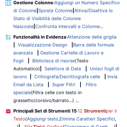
Gestione Colonne
:
Aggiungi un Numero Specifico
di Colonne
|
Sposta Colonne
|
Attiva/Disattiva lo
Stato di Visibilità delle Colonne
Nascoste
|
Confronta Intervalli e Colonne
...
Funzionalità in Evidenza
:
Attenzione della griglia
|
Visualizzazione Design
|
Barra delle formule
avanzata
|
Gestione Cartelle di Lavoro e
Fogli
|
Biblioteca di risorse
(Testo
Automatico)
|
Selettore di Date
|
Unisci fogli di
lavoro
|
Crittografa/Decrittografa celle
|
Invia
Email da Lista
|
Super Filtri
|
Filtro
speciale
(Filtra celle con testo in
grassetto/corsivo/barrato...) ...
Principali Set di Strumenti 15
:
12
Strumenti
per il
Testo
(
Aggiungi testo
,
Elimina Caratteri Specifici
,
...)
|
50+
Tipi
di Grafico
(
Diagramma di Gantt
, ...)
|