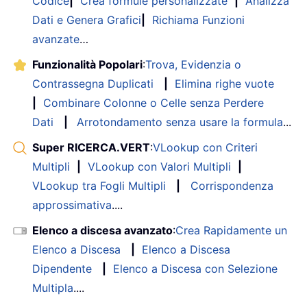
Codice
|
Crea formule personalizzate
|
Analizza
Dati e Genera Grafici
|
Richiama Funzioni
avanzate
…
Funzionalità Popolari
:
Trova, Evidenzia o
Contrassegna Duplicati
|
Elimina righe vuote
|
Combinare Colonne o Celle senza Perdere
Dati
|
Arrotondamento senza usare la formula
...
Super RICERCA.VERT
:
VLookup con Criteri
Multipli
|
VLookup con Valori Multipli
|
VLookup tra Fogli Multipli
|
Corrispondenza
approssimativa
....
Elenco a discesa avanzato
:
Crea Rapidamente un
Elenco a Discesa
|
Elenco a Discesa
Dipendente
|
Elenco a Discesa con Selezione
Multipla
....