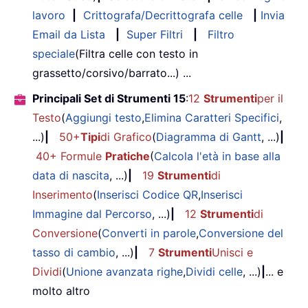
lavoro
|
Crittografa/Decrittografa celle
|
Invia
Email da Lista
|
Super Filtri
|
Filtro
speciale
(Filtra celle con testo in
grassetto/corsivo/barrato...) ...
Principali Set di Strumenti 15
:
12
Strumenti
per il
Testo
(
Aggiungi testo
,
Elimina Caratteri Specifici
,
...)
|
50+
Tipi
di Grafico
(
Diagramma di Gantt
, ...)
|
40+ Formule
Pratiche
(
Calcola l'età in base alla
data di nascita
, ...)
|
19
Strumenti
di
Inserimento
(
Inserisci Codice QR
,
Inserisci
Immagine dal Percorso
, ...)
|
12
Strumenti
di
Conversione
(
Converti in parole
,
Conversione del
tasso di cambio
, ...)
|
7
Strumenti
Unisci e
Dividi
(
Unione avanzata righe
,
Dividi celle
, ...)
|
... e
molto altro