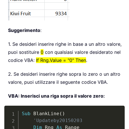
Suggerimento
:
1. Se desideri inserire righe in base a un altro valore,
puoi sostituire
0
con qualsiasi valore desiderato nel
codice VBA:
If Rng.Value = "0" Then
.
2. Se desideri inserire righe sopra lo zero o un altro
valore, puoi utilizzare il seguente codice VBA.
VBA: Inserisci una riga sopra il valore zero:
Copy
Sub
 BlankLine
(
)
'Updateby20150203
Dim
 Rng 
As
 Range
