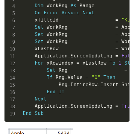
Dim
 WorkRng 
As
 Range

On
Error
Resume
Next
	xTitleId                   
=
"Kut
Set
 WorkRng                
=
 Appl
Set
 WorkRng                
=
 Appl
Set
 WorkRng                
=
 Work
	xLastRow                   
=
 Work
	Application
.
ScreenUpdating 
=
Fals
For
 xRowIndex 
=
 xLastRow 
To
1
Ste
Set
 Rng                   
=
 W
If
 Rng
.
Value 
=
"0"
Then
			Rng
.
EntireRow
.
Insert Shif
End
If
Next
	Application
.
ScreenUpdating 
=
True
End
Sub