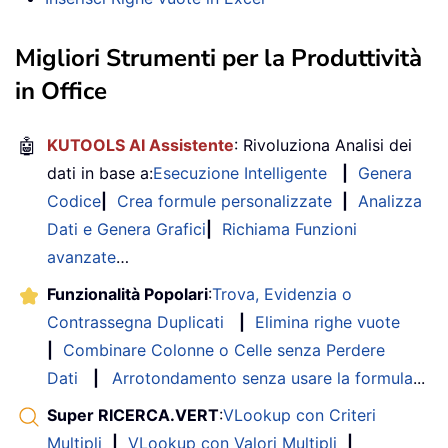
Migliori Strumenti per la Produttività
in Office
🤖
KUTOOLS AI Assistente
: Rivoluziona Analisi dei
dati in base a:
Esecuzione Intelligente
|
Genera
Codice
|
Crea formule personalizzate
|
Analizza
Dati e Genera Grafici
|
Richiama Funzioni
avanzate
…
Funzionalità Popolari
:
Trova, Evidenzia o
Contrassegna Duplicati
|
Elimina righe vuote
|
Combinare Colonne o Celle senza Perdere
Dati
|
Arrotondamento senza usare la formula
...
Super RICERCA.VERT
:
VLookup con Criteri
Multipli
|
VLookup con Valori Multipli
|