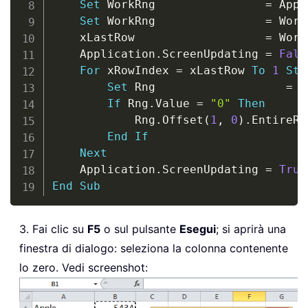
Set
 WorkRng                
=
 Appl
Set
 WorkRng                
=
 Work
	xLastRow                   
=
 Work
	Application
.
ScreenUpdating 
=
Fals
For
 xRowIndex 
=
 xLastRow 
To
1
Ste
Set
 Rng                   
=
 W
If
 Rng
.
Value 
=
"0"
Then
			Rng
.
Offset
(
1
,
0
)
.
EntireRo
End
If
Next
	Application
.
ScreenUpdating 
=
True
End
Sub
3. Fai clic su
F5
o sul pulsante
Esegui
; si aprirà una
finestra di dialogo: seleziona la colonna contenente
lo zero. Vedi screenshot: