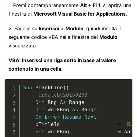
1. Premi contemporaneamente
Alt + F11
; si aprirà una
finestra di
Microsoft Visual Basic for Applications
.
2. Fai clic su
Inserisci
>
Modulo
, quindi incolla il
seguente codice VBA nella finestra del
Modulo
visualizzata.
VBA: Inserisci una riga sotto in base al valore
contenuto in una cella.
Copy
Sub
 BlankLine
(
)
'Updateby20150203
Dim
 Rng 
As
 Range

Dim
 WorkRng 
As
 Range

On
Error
Resume
Next
	xTitleId                   
=
"Kut
Set
 WorkRng                
=
 Appl