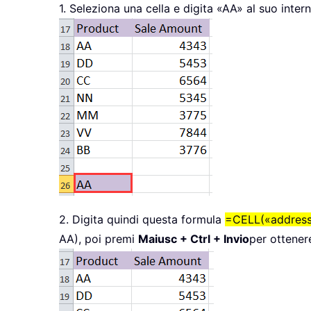
1. Seleziona una cella e digita «AA» al suo inter
2. Digita quindi questa formula
=CELL(«address
AA), poi premi
Maiusc + Ctrl + Invio
per ottenere