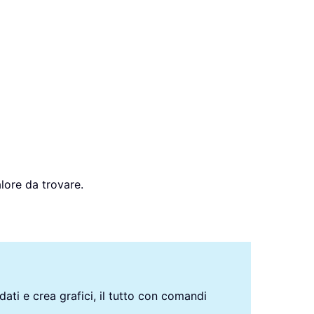
alore da trovare.
 dati e crea grafici, il tutto con comandi