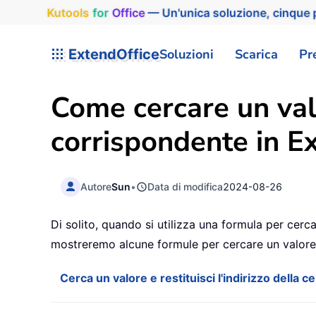
Kutools
for
Office
— Un'unica soluzione, cinque p
ExtendOffice
Soluzioni
Scarica
Pr
Come cercare un valo
corrispondente in Ex
Autore
Sun
•
Data di modifica
2024-08-26
Di solito, quando si utilizza una formula per cerca
mostreremo alcune formule per cercare un valore e 
Cerca un valore e restituisci l'indirizzo della c