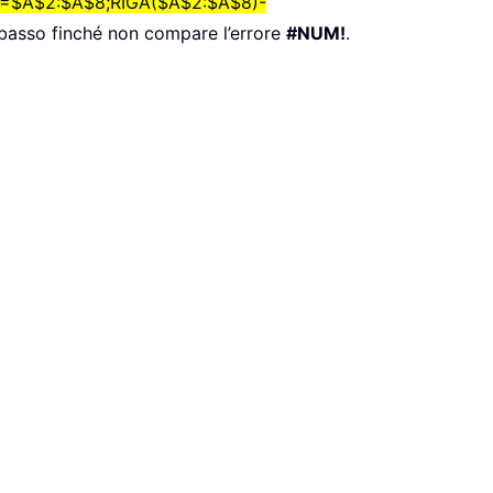
=$A$2:$A$8;RIGA($A$2:$A$8)-
 basso finché non compare l’errore
#NUM!
.