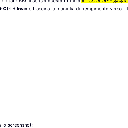
 digitato BB), inserisci questa formula:
=PICCOLO(SE($A$10
 Ctrl + Invio
e trascina la maniglia di riempimento verso il
 lo screenshot: