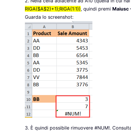
2. Nella cella adiacente ad A10 (quella in cui hai
RIGA($A$2)+1);RIGA(1:1))
, quindi premi
Maiusc +
Guarda lo screenshot:
3. È quindi possibile rimuovere #NUM!. Consulta