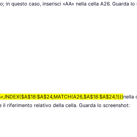
no; in questo caso, inserisci «AA» nella cella A26. Guarda lo
»,INDEX($A$18:$A$24,MATCH(A26,$A$18:$A$24,1)))
nella 
 il riferimento relativo della cella. Guarda lo screenshot: