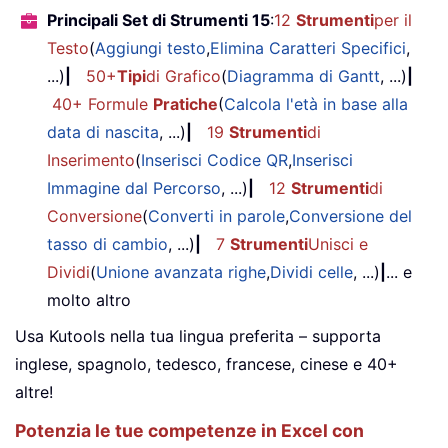
Principali Set di Strumenti 15
:
12
Strumenti
per il
Testo
(
Aggiungi testo
,
Elimina Caratteri Specifici
,
...)
|
50+
Tipi
di Grafico
(
Diagramma di Gantt
, ...)
|
40+ Formule
Pratiche
(
Calcola l'età in base alla
data di nascita
, ...)
|
19
Strumenti
di
Inserimento
(
Inserisci Codice QR
,
Inserisci
Immagine dal Percorso
, ...)
|
12
Strumenti
di
Conversione
(
Converti in parole
,
Conversione del
tasso di cambio
, ...)
|
7
Strumenti
Unisci e
Dividi
(
Unione avanzata righe
,
Dividi celle
, ...)
|
... e
molto altro
Usa Kutools nella tua lingua preferita – supporta
inglese, spagnolo, tedesco, francese, cinese e 40+
altre!
Potenzia le tue competenze in Excel con