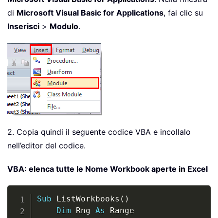
di
Microsoft Visual Basic for Applications
, fai clic su
Inserisci
>
Modulo
.
2. Copia quindi il seguente codice VBA e incollalo
nell’editor del codice.
VBA: elenca tutte le Nome Workbook aperte in Excel
Copy
Sub
 ListWorkbooks
(
)
Dim
 Rng 
As
 Range
