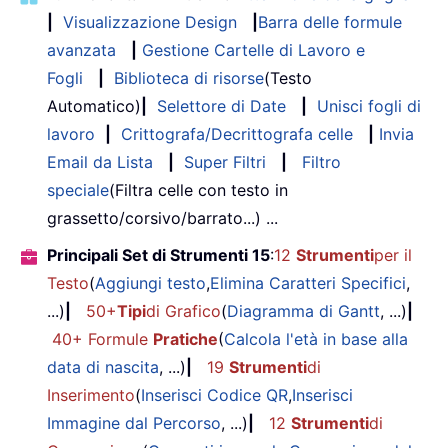
|
Visualizzazione Design
|
Barra delle formule
avanzata
|
Gestione Cartelle di Lavoro e
Fogli
|
Biblioteca di risorse
(Testo
Automatico)
|
Selettore di Date
|
Unisci fogli di
lavoro
|
Crittografa/Decrittografa celle
|
Invia
Email da Lista
|
Super Filtri
|
Filtro
speciale
(Filtra celle con testo in
grassetto/corsivo/barrato...) ...
Principali Set di Strumenti 15
:
12
Strumenti
per il
Testo
(
Aggiungi testo
,
Elimina Caratteri Specifici
,
...)
|
50+
Tipi
di Grafico
(
Diagramma di Gantt
, ...)
|
40+ Formule
Pratiche
(
Calcola l'età in base alla
data di nascita
, ...)
|
19
Strumenti
di
Inserimento
(
Inserisci Codice QR
,
Inserisci
Immagine dal Percorso
, ...)
|
12
Strumenti
di