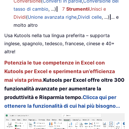
Conversione
(
Converti in parole
,
Conversione del
tasso di cambio
, ...)
|
7
Strumenti
Unisci e
Dividi
(
Unione avanzata righe
,
Dividi celle
, ...)
|
... e
molto altro
Usa Kutools nella tua lingua preferita – supporta
inglese, spagnolo, tedesco, francese, cinese e 40+
altre!
Potenzia le tue competenze in Excel con
Kutools per Excel e sperimenta un’efficienza
mai vista prima.
Kutools per Excel offre oltre 300
funzionalità avanzate per aumentare la
produttività e Risparmia tempo.
Clicca qui per
ottenere la funzionalità di cui hai più bisogno...